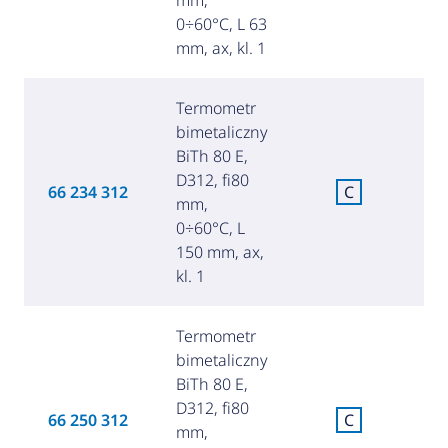
0÷60°C, L 63
mm, ax, kl. 1
Termometr
bimetaliczny
BiTh 80 E,
D312, fi80
C
66 234 312
C
mm,
za
0÷60°C, L
150 mm, ax,
kl. 1
Termometr
bimetaliczny
BiTh 80 E,
D312, fi80
C
66 250 312
C
mm,
za