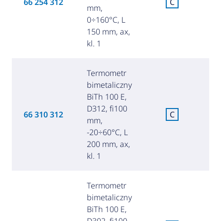
66 254 312
C
mm,
za
0÷160°C, L
150 mm, ax,
kl. 1
Termometr
bimetaliczny
BiTh 100 E,
D312, fi100
C
66 310 312
C
mm,
za
-20÷60°C, L
200 mm, ax,
kl. 1
Termometr
bimetaliczny
BiTh 100 E,
D302, fi100
C