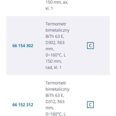
150 mm, ax,
kl. 1
Termometr
bimetaliczny
BiTh 63 E,
D302, fi63
C
66 154 302
C
mm,
za
0÷160°C, L
150 mm,
rad, kl. 1
Termometr
bimetaliczny
BiTh 63 E,
D312, fi63
C
66 152 312
C
mm,
za
0÷160°C, L