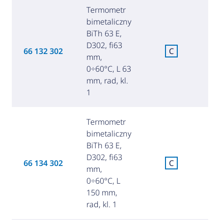
Termometr
bimetaliczny
BiTh 63 E,
D302, fi63
C
66 132 302
C
mm,
za
0÷60°C, L 63
mm, rad, kl.
1
Termometr
bimetaliczny
BiTh 63 E,
D302, fi63
C
66 134 302
C
mm,
za
0÷60°C, L
150 mm,
rad, kl. 1