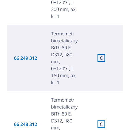
0÷120°C, L
200 mm, ax,
kl. 1
Termometr
bimetaliczny
BiTh 80 E,
D312, fi80
C
66 249 312
C
mm,
za
0÷120°C, L
150 mm, ax,
kl. 1
Termometr
bimetaliczny
BiTh 80 E,
D312, fi80
C
66 248 312
C
mm,
za