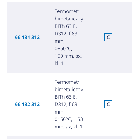
Termometr
bimetaliczny
BiTh 63 E,
D312, fi63
C
66 134 312
C
mm,
za
0÷60°C, L
150 mm, ax,
kl. 1
Termometr
bimetaliczny
BiTh 63 E,
C
66 132 312
D312, fi63
C
za
mm,
0÷60°C, L 63
mm, ax, kl. 1