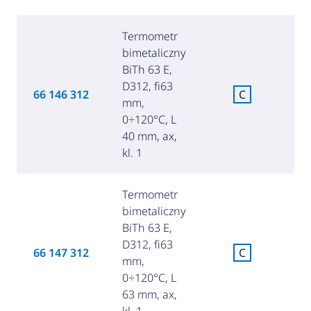
Termometr
bimetaliczny
BiTh 63 E,
D312, fi63
C
66 146 312
C
mm,
za
0÷120°C, L
40 mm, ax,
kl. 1
Termometr
bimetaliczny
BiTh 63 E,
D312, fi63
C
66 147 312
C
mm,
za
0÷120°C, L
63 mm, ax,
kl. 1