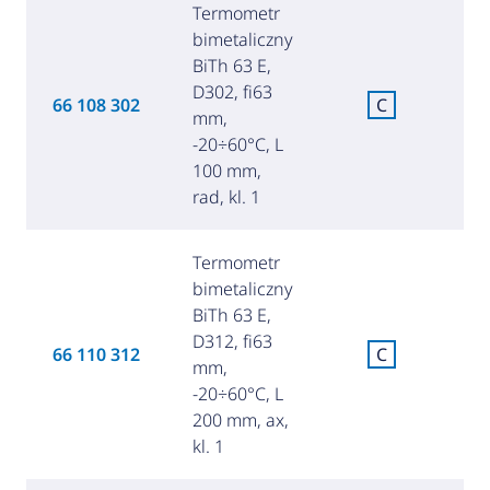
Termometr
bimetaliczny
BiTh 63 E,
D302, fi63
C
66 108 302
C
mm,
za
-20÷60°C, L
100 mm,
rad, kl. 1
Termometr
bimetaliczny
BiTh 63 E,
D312, fi63
C
66 110 312
C
mm,
za
-20÷60°C, L
200 mm, ax,
kl. 1