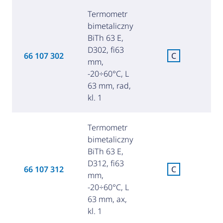
Termometr
bimetaliczny
BiTh 63 E,
D302, fi63
C
66 107 302
C
mm,
za
-20÷60°C, L
63 mm, rad,
kl. 1
Termometr
bimetaliczny
BiTh 63 E,
D312, fi63
C
66 107 312
C
mm,
za
-20÷60°C, L
63 mm, ax,
kl. 1