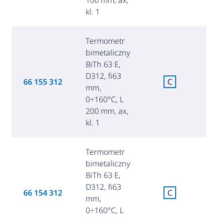
kl. 1
Termometr
bimetaliczny
BiTh 63 E,
D312, fi63
C
66 155 312
C
mm,
za
0÷160°C, L
200 mm, ax,
kl. 1
Termometr
bimetaliczny
BiTh 63 E,
D312, fi63
C
66 154 312
C
mm,
za
0÷160°C, L