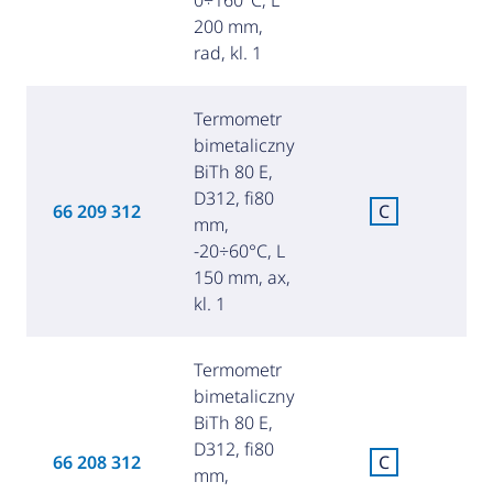
200 mm,
rad, kl. 1
Termometr
bimetaliczny
BiTh 80 E,
D312, fi80
C
66 209 312
C
mm,
za
-20÷60°C, L
150 mm, ax,
kl. 1
Termometr
bimetaliczny
BiTh 80 E,
D312, fi80
C
66 208 312
C
mm,
za