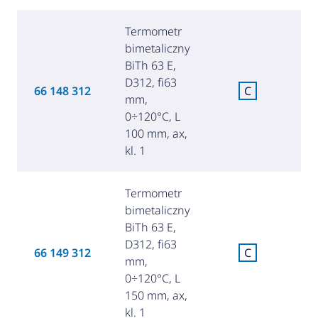
Termometr
bimetaliczny
BiTh 63 E,
D312, fi63
C
66 148 312
C
mm,
za
0÷120°C, L
100 mm, ax,
kl. 1
Termometr
bimetaliczny
BiTh 63 E,
D312, fi63
C
66 149 312
C
mm,
za
0÷120°C, L
150 mm, ax,
kl. 1