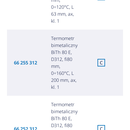
0÷120°C, L
63 mm, ax,
kl. 1
Termometr
bimetaliczny
BiTh 80 E,
D312, fi80
C
66 255 312
C
mm,
za
0÷160°C, L
200 mm, ax,
kl. 1
Termometr
bimetaliczny
BiTh 80 E,
D312, fi80
C
66 252 312
C