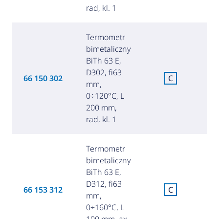
rad, kl. 1
Termometr
bimetaliczny
BiTh 63 E,
D302, fi63
C
66 150 302
C
mm,
za
0÷120°C, L
200 mm,
rad, kl. 1
Termometr
bimetaliczny
BiTh 63 E,
D312, fi63
C
66 153 312
C
mm,
za
0÷160°C, L
100 mm, ax,