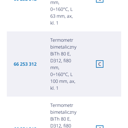
mm,
za
0÷160°C, L
63 mm, ax,
kl. 1
Termometr
bimetaliczny
BiTh 80 E,
D312, fi80
C
66 253 312
C
mm,
za
0÷160°C, L
100 mm, ax,
kl. 1
Termometr
bimetaliczny
BiTh 80 E,
D312, fi80
C