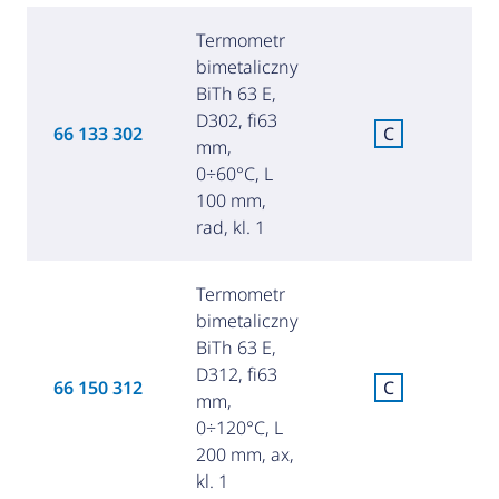
Termometr
bimetaliczny
BiTh 63 E,
D302, fi63
C
66 133 302
C
mm,
za
0÷60°C, L
100 mm,
rad, kl. 1
Termometr
bimetaliczny
BiTh 63 E,
D312, fi63
C
66 150 312
C
mm,
za
0÷120°C, L
200 mm, ax,
kl. 1