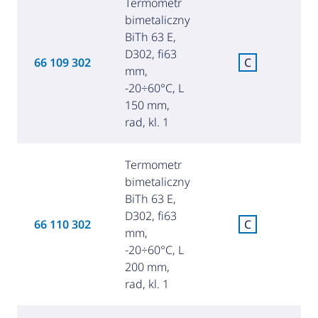
Termometr
bimetaliczny
BiTh 63 E,
D302, fi63
C
66 109 302
C
mm,
za
-20÷60°C, L
150 mm,
rad, kl. 1
Termometr
bimetaliczny
BiTh 63 E,
D302, fi63
C
66 110 302
C
mm,
za
-20÷60°C, L
200 mm,
rad, kl. 1