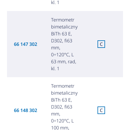
kl. 1
Termometr
bimetaliczny
BiTh 63 E,
D302, fi63
C
66 147 302
C
mm,
za
0÷120°C, L
63 mm, rad,
kl. 1
Termometr
bimetaliczny
BiTh 63 E,
D302, fi63
C
66 148 302
C
mm,
za
0÷120°C, L
100 mm,