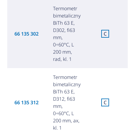
Termometr
bimetaliczny
BiTh 63 E,
D302, fi63
C
66 135 302
C
mm,
za
0÷60°C, L
200 mm,
rad, kl. 1
Termometr
bimetaliczny
BiTh 63 E,
D312, fi63
C
66 135 312
C
mm,
za
0÷60°C, L
200 mm, ax,
kl. 1