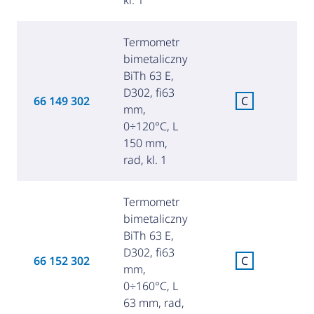
Termometr
bimetaliczny
BiTh 63 E,
D302, fi63
C
66 149 302
C
mm,
za
0÷120°C, L
150 mm,
rad, kl. 1
Termometr
bimetaliczny
BiTh 63 E,
D302, fi63
C
66 152 302
C
mm,
za
0÷160°C, L
63 mm, rad,