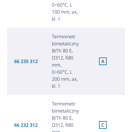
0÷60°C, L
100 mm, ax,
kl. 1
Termometr
bimetaliczny
BiTh 80 E,
D312, fi80
C
66 235 312
A
mm,
za
0÷60°C, L
200 mm, ax,
kl. 1
Termometr
bimetaliczny
BiTh 80 E,
C
66 232 312
D312, fi80
C
za
mm,