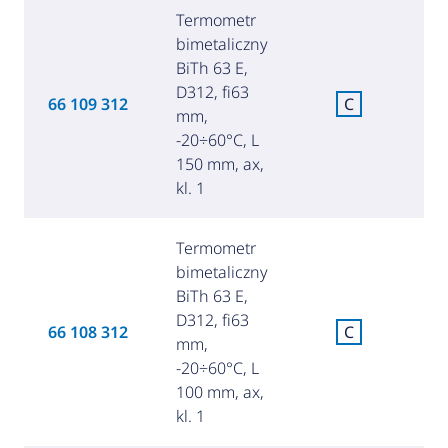
Termometr
bimetaliczny
BiTh 63 E,
D312, fi63
C
66 109 312
C
mm,
za
-20÷60°C, L
150 mm, ax,
kl. 1
Termometr
bimetaliczny
BiTh 63 E,
D312, fi63
C
66 108 312
C
mm,
za
-20÷60°C, L
100 mm, ax,
kl. 1