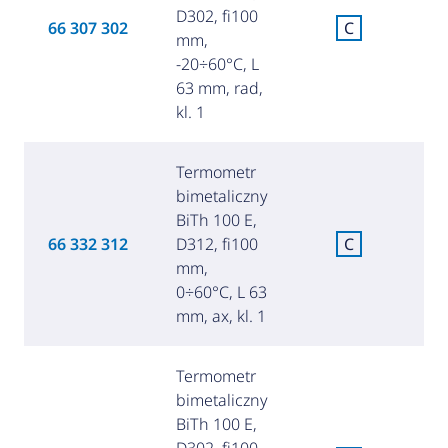
D302, fi100
C
66 307 302
C
mm,
za
-20÷60°C, L
63 mm, rad,
kl. 1
Termometr
bimetaliczny
BiTh 100 E,
C
66 332 312
D312, fi100
C
za
mm,
0÷60°C, L 63
mm, ax, kl. 1
Termometr
bimetaliczny
BiTh 100 E,
D302, fi100
C