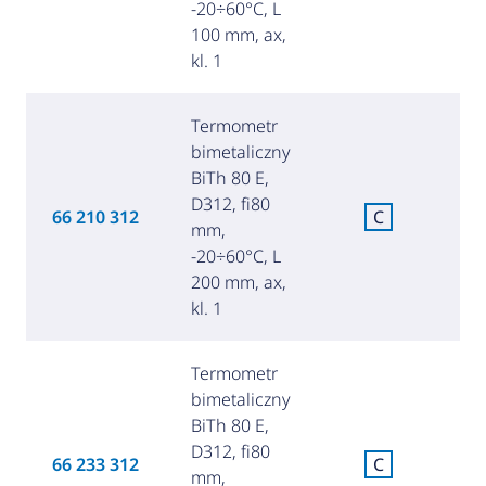
-20÷60°C, L
100 mm, ax,
kl. 1
Termometr
bimetaliczny
BiTh 80 E,
D312, fi80
C
66 210 312
C
mm,
za
-20÷60°C, L
200 mm, ax,
kl. 1
Termometr
bimetaliczny
BiTh 80 E,
D312, fi80
C
66 233 312
C
mm,
za