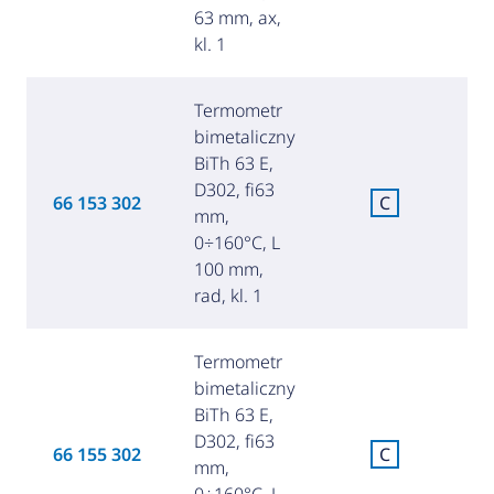
63 mm, ax,
kl. 1
Termometr
bimetaliczny
BiTh 63 E,
D302, fi63
C
66 153 302
C
mm,
za
0÷160°C, L
100 mm,
rad, kl. 1
Termometr
bimetaliczny
BiTh 63 E,
D302, fi63
C
66 155 302
C
mm,
za
0÷160°C, L