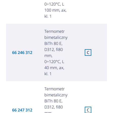
0÷120°C, L
100 mm, ax,
kl. 1
Termometr
bimetaliczny
BiTh 80 E,
D312, fi80
C
66 246 312
C
mm,
za
0÷120°C, L
40 mm, ax,
kl. 1
Termometr
bimetaliczny
BiTh 80 E,
D312, fi80
C
66 247 312
C
mm,
za