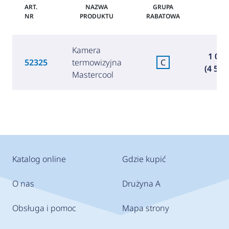
ART.
NAZWA
GRUPA
NR
PRODUKTU
RABATOWA
CE
Kamera
1 045
52325
termowizyjna
C
(4 536,
Mastercool
Katalog online
Gdzie kupić
O nas
Drużyna A
Obsługa i pomoc
Mapa strony