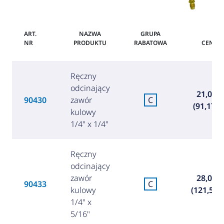
ART.
NAZWA
GRUPA
NR
PRODUKTU
RABATOWA
CENA
Ręczny
odcinający
21,00 €
90430
zawór
C
(91,17 zł
kulowy
1/4" x 1/4"
Ręczny
odcinający
zawór
28,00 €
90433
C
kulowy
(121,56 z
1/4" x
5/16"