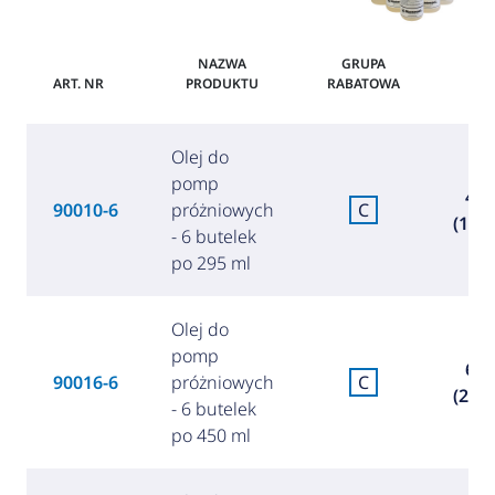
NAZWA
GRUPA
ART. NR
PRODUKTU
RABATOWA
CE
Olej do
pomp
46,
90010-6
próżniowych
C
(199,
- 6 butelek
po 295 ml
Olej do
pomp
64,
90016-6
próżniowych
C
(278,
- 6 butelek
po 450 ml