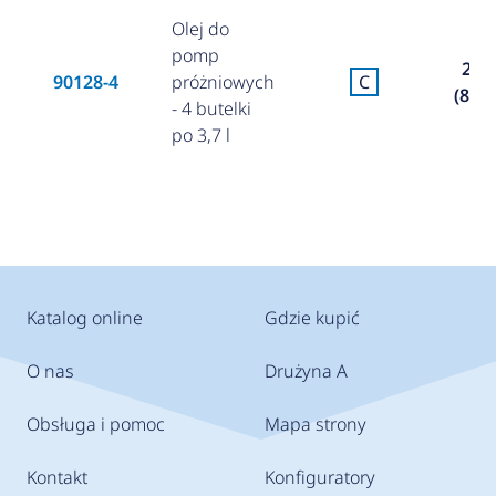
Olej do
pomp
205,
90128-4
próżniowych
C
(890,
- 4 butelki
po 3,7 l
Katalog online
Gdzie kupić
O nas
Drużyna A
Obsługa i pomoc
Mapa strony
Kontakt
Konfiguratory