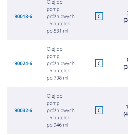
Olej do
pomp
73,
90018-6
próżniowych
C
(317,
- 6 butelek
po 531 ml
Olej do
pomp
85,
90024-6
próżniowych
C
(369,
- 6 butelek
po 708 ml
Olej do
pomp
100,
90032-6
próżniowych
C
(434,
- 6 butelek
po 946 ml