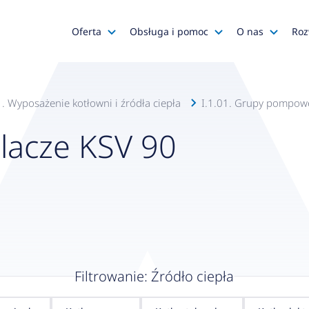
Oferta
Obsługa i pomoc
O nas
Roz
Katalog AFRISO
Zapytania ofertowe
AFRISO
Katalog SALUS Controls
Obsługa zamówień
Kariera
1. Wyposażenie kotłowni i źródła ciepła
I.1.01. Grupy pompowe
Katalog Mastercool
Reklamacje
Media o na
lacze KSV 90
Histor
Wyprzedaże
Wsparcie techniczne
Grupa
Promocje
Serwis urządzeń
Wyróż
Do pobrania
Gdzie kupić?
Polityk
Klienci OEM
Kadra
Zgłoś 
Filtrowanie: Źródło ciepła