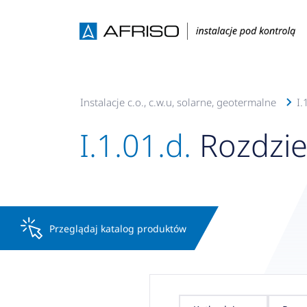
tów AFRISO
I. Instalacje c.o., c.w.u, solarne, geotermalne
I.
I.1.01.d.
Rozdzie
Przeglądaj katalog produktów