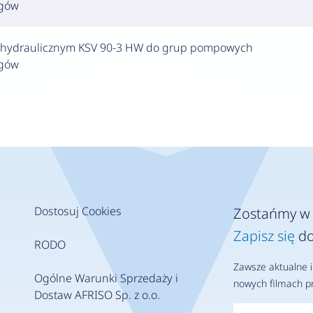
egów
m hydraulicznym KSV 90-3 HW do grup pompowych
egów
Dostosuj Cookies
Zostańmy w 
Zapisz się
do
RODO
Zawsze aktualne i
Ogólne Warunki Sprzedaży i
nowych filmach pr
Dostaw AFRISO Sp. z o.o.