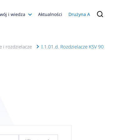
wój i wiedza
Aktualności
Drużyna A
Filmy poradnikowe
Konfiguratory
 i rozdzielacze
I.1.01.d. Rozdzielacze KSV 90
s
ia
 AFRISO
nienia
a jakości
 Zarządzająca
naruszenie