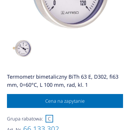
Termometr bimetaliczny BiTh 63 E, D302, fi63
mm, 0÷60°C, L 100 mm, rad, kl. 1
Cena na zapytanie
Grupa rabatowa:
C
66 133 302
Art.-Nr