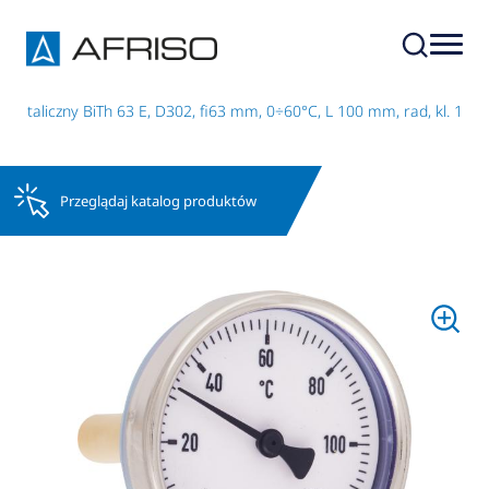
metaliczny BiTh 63 E, D302, fi63 mm, 0÷60°C, L 100 mm, rad, kl. 1
Przeglądaj katalog produktów