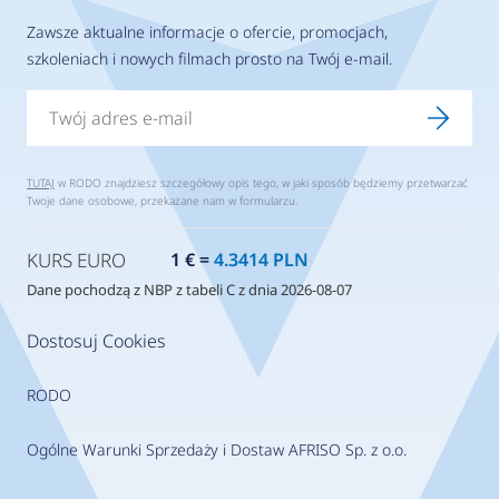
Zawsze aktualne informacje o ofercie, promocjach,
szkoleniach i nowych filmach prosto na Twój e-mail.
TUTAJ
w RODO znajdziesz szczegółowy opis tego, w jaki sposób będziemy przetwarzać
Twoje dane osobowe, przekazane nam w formularzu.
KURS EURO
1 € =
4.3414 PLN
Dane pochodzą z NBP z tabeli C z dnia 2026-08-07
Dostosuj Cookies
RODO
Ogólne Warunki Sprzedaży i Dostaw AFRISO Sp. z o.o.