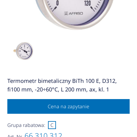
Termometr bimetaliczny BiTh 100 E, D312,
fi100 mm, -20÷60°C, L 200 mm, ax, kl. 1
Cena na zapytanie
Grupa rabatowa:
C
66 310 312
Art.-Nr