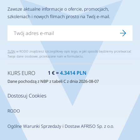
Zawsze aktualne informacje o ofercie, promocjach,
szkoleniach i nowych filmach prosto na Twój e-mail.
TUTAJ
w RODO znajdziesz szczegółowy opis tego, w jaki sposób będziemy przetwarzać
Twoje dane osobowe, przekazane nam w formularzu.
KURS EURO
1 € =
4.3414 PLN
Dane pochodzą z NBP z tabeli C z dnia 2026-08-07
Dostosuj Cookies
RODO
Ogólne Warunki Sprzedaży i Dostaw AFRISO Sp. z o.o.