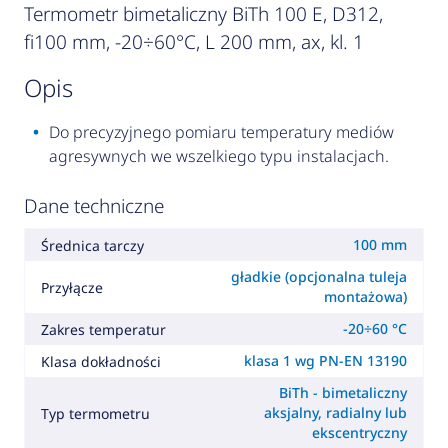
Termometr bimetaliczny BiTh 100 E, D312,
fi100 mm, -20÷60°C, L 200 mm, ax, kl. 1
opis
Do precyzyjnego pomiaru temperatury mediów
agresywnych we wszelkiego typu instalacjach.
Dane techniczne
100 mm
Średnica tarczy
gładkie (opcjonalna tuleja
Przyłącze
montażowa)
-20÷60 °C
Zakres temperatur
klasa 1 wg PN-EN 13190
Klasa dokładności
BiTh - bimetaliczny
aksjalny, radialny lub
Typ termometru
ekscentryczny