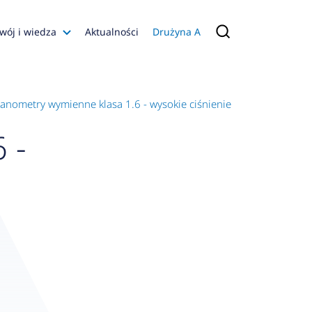
wój i wiedza
Aktualności
Drużyna A
Filmy poradnikowe
Konfiguratory
anometry wymienne klasa 1.6 - wysokie ciśnienie
s
 -
ia
 AFRISO
nienia
a jakości
 Zarządzająca
naruszenie