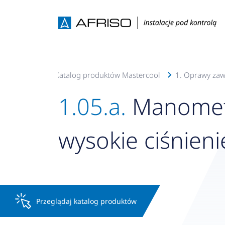
a
Oferta
Katalog produktów Mastercool
1. Oprawy za
1.05.a.
Manometr
wysokie ciśnieni
Przeglądaj katalog produktów