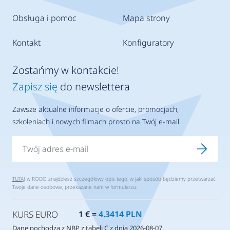
Obsługa i pomoc
Mapa strony
Kontakt
Konfiguratory
Zostańmy w kontakcie!
Zapisz się
do newslettera
Zawsze aktualne informacje o ofercie, promocjach,
szkoleniach i nowych filmach prosto na Twój e-mail.
TUTAJ
w RODO znajdziesz szczegółowy opis tego, w jaki sposób będziemy przetwarzać
Twoje dane osobowe, przekazane nam w formularzu.
KURS EURO
1 € =
4.3414 PLN
Dane pochodzą z NBP z tabeli C z dnia 2026-08-07