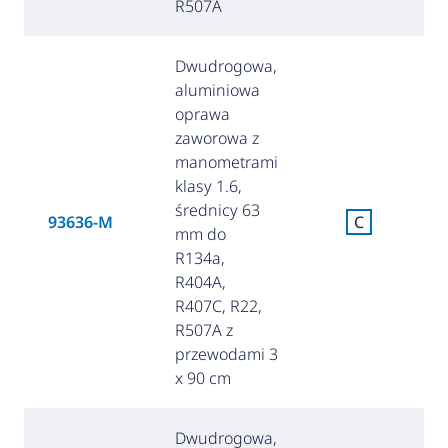
R507A
Dwudrogowa,
aluminiowa
oprawa
zaworowa z
manometrami
klasy 1.6,
średnicy 63
93636-M
C
mm do
(
R134a,
R404A,
R407C, R22,
R507A z
przewodami 3
x 90 cm
Dwudrogowa,