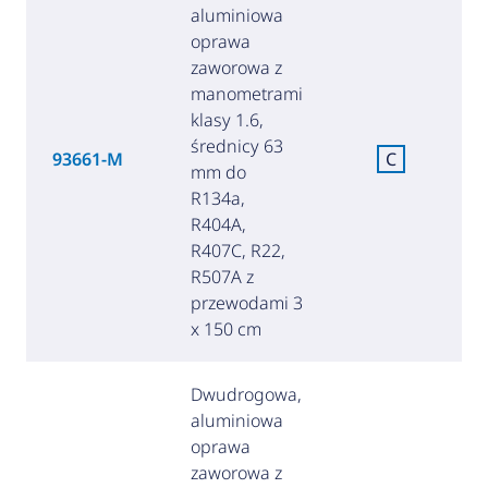
aluminiowa
oprawa
zaworowa z
manometrami
klasy 1.6,
średnicy 63
93661-M
C
mm do
(
R134a,
R404A,
R407C, R22,
R507A z
przewodami 3
x 150 cm
Dwudrogowa,
aluminiowa
oprawa
zaworowa z