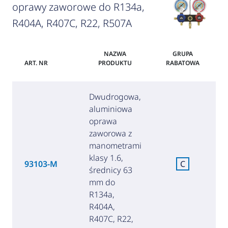
oprawy zaworowe do R134a,
R404A, R407C, R22, R507A
NAZWA
GRUPA
ART. NR
PRODUKTU
RABATOWA
Dwudrogowa,
aluminiowa
oprawa
zaworowa z
manometrami
klasy 1.6,
93103-M
C
średnicy 63
(
mm do
R134a,
R404A,
R407C, R22,