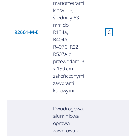
manometrami
klasy 1.6,
średnicy 63
mm do
92661-M-E
R134a,
C
(
R404A,
R407C, R22,
R507A z
przewodami 3
x 150 cm
zakończonymi
zaworami
kulowymi
Dwudrogowa,
aluminiowa
oprawa
zaworowa z