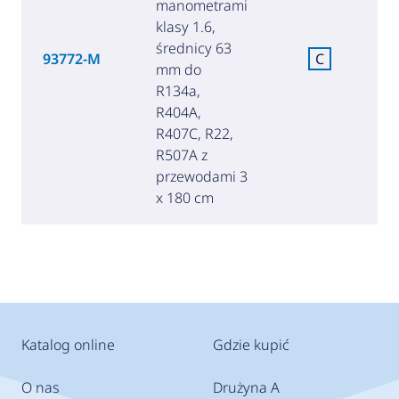
manometrami
klasy 1.6,
średnicy 63
93772-M
C
mm do
(
R134a,
R404A,
R407C, R22,
R507A z
przewodami 3
x 180 cm
Katalog online
Gdzie kupić
O nas
Drużyna A