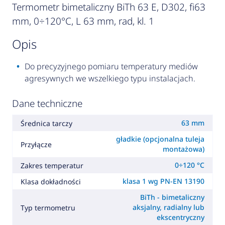
Termometr bimetaliczny BiTh 63 E, D302, fi63
mm, 0÷120°C, L 63 mm, rad, kl. 1
opis
Do precyzyjnego pomiaru temperatury mediów
agresywnych we wszelkiego typu instalacjach.
Dane techniczne
63 mm
Średnica tarczy
gładkie (opcjonalna tuleja
Przyłącze
montażowa)
0÷120 °C
Zakres temperatur
klasa 1 wg PN-EN 13190
Klasa dokładności
BiTh - bimetaliczny
aksjalny, radialny lub
Typ termometru
ekscentryczny