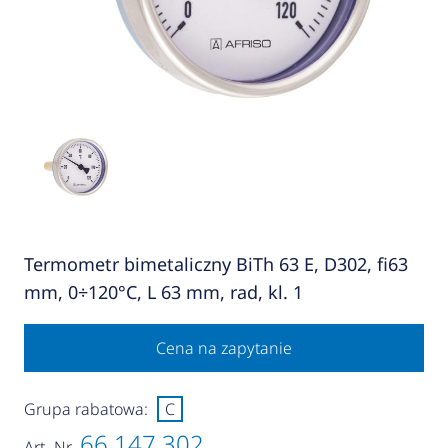
Termometr bimetaliczny BiTh 63 E, D302, fi63
mm, 0÷120°C, L 63 mm, rad, kl. 1
Cena na zapytanie
Grupa rabatowa:
C
66 147 302
Art.-Nr