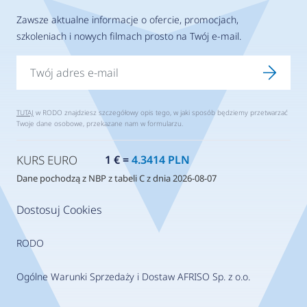
Zawsze aktualne informacje o ofercie, promocjach,
szkoleniach i nowych filmach prosto na Twój e-mail.
TUTAJ
w RODO znajdziesz szczegółowy opis tego, w jaki sposób będziemy przetwarzać
Twoje dane osobowe, przekazane nam w formularzu.
KURS EURO
1 € =
4.3414 PLN
Dane pochodzą z NBP z tabeli C z dnia 2026-08-07
Dostosuj Cookies
RODO
Ogólne Warunki Sprzedaży i Dostaw AFRISO Sp. z o.o.