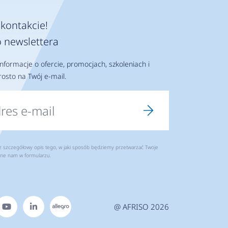
kontakcie!
 newslettera
nformacje o ofercie, promocjach, szkoleniach i
osto na Twój e-mail.
szczegółowy opis tego, w jaki sposób będziemy przetwarzać Twoje
ne nam w formularzu.
@ AFRISO 2026