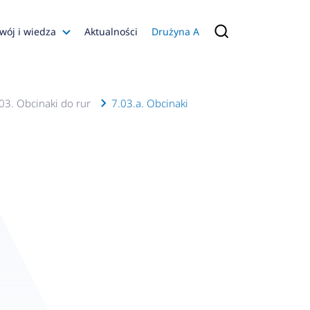
wój i wiedza
Aktualności
Drużyna A
Filmy poradnikowe
Konfiguratory
03. Obcinaki do rur
7.03.a. Obcinaki
s
ia
 AFRISO
nienia
a jakości
 Zarządzająca
naruszenie