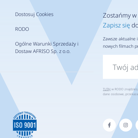
Dostosuj Cookies
Zostańmy w 
Zapisz się
do
RODO
Zawsze aktualne i
Ogólne Warunki Sprzedaży i
nowych filmach pr
Dostaw AFRISO Sp. z o.o.
TUTAJ
w RODO znajdziesz 
dane osobowe, przekaza