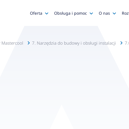
Oferta
Obsługa i pomoc
O nas
Roz
Katalog AFRISO
Zapytania ofertowe
AFRISO
Katalog SALUS Controls
Obsługa zamówień
Kariera
 Mastercool
7. Narzędzia do budowy i obsługi instalacji
7.
Katalog Mastercool
Reklamacje
Media o na
Histor
Wyprzedaże
Wsparcie techniczne
Grupa
Promocje
Serwis urządzeń
Wyróż
Do pobrania
Gdzie kupić?
Polityk
Klienci OEM
Kadra
Zgłoś 