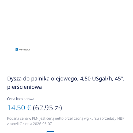
Dysza do palnika olejowego, 4,50 USgal/h, 45°,
pierścieniowa
Cena katalogowa
14,50 €
(62,95 zł)
Podana cena w PLN jest ceną netto przeliczoną wg kursu sprzedaży NBP
z tabeli C z dnia 2026-08-07