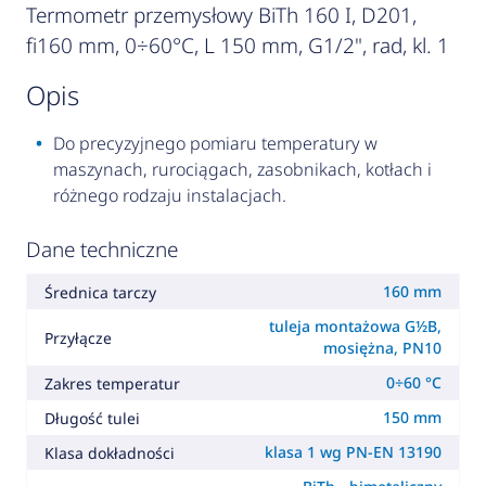
Termometr przemysłowy BiTh 160 I, D201,
fi160 mm, 0÷60°C, L 150 mm, G1/2", rad, kl. 1
opis
Do precyzyjnego pomiaru temperatury w
maszynach, rurociągach, zasobnikach, kotłach i
różnego rodzaju instalacjach.
Dane techniczne
160 mm
Średnica tarczy
tuleja montażowa G½B,
Przyłącze
mosiężna, PN10
0÷60 °C
Zakres temperatur
150 mm
Długość tulei
klasa 1 wg PN-EN 13190
Klasa dokładności