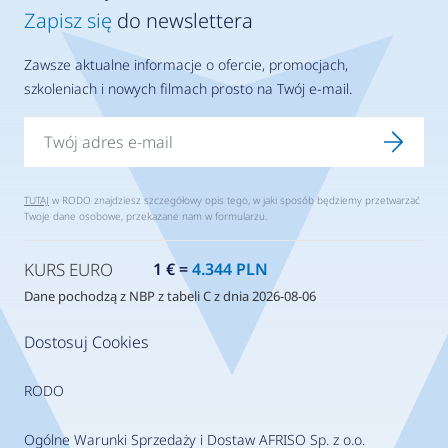
Zapisz się
do newslettera
Zawsze aktualne informacje o ofercie, promocjach,
szkoleniach i nowych filmach prosto na Twój e-mail.
TUTAJ
w RODO znajdziesz szczegółowy opis tego, w jaki sposób będziemy przetwarzać
Twoje dane osobowe, przekazane nam w formularzu.
KURS EURO
1 € =
4.344 PLN
Dane pochodzą z NBP z tabeli C z dnia 2026-08-06
Dostosuj Cookies
RODO
Ogólne Warunki Sprzedaży i Dostaw AFRISO Sp. z o.o.