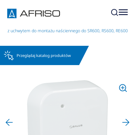
wa z uchwytem do montażu naściennego do SR600, RS600, RE600
Przeglądaj katalog produktów