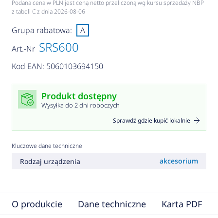
Podana cena w PLN jest ceną netto przeliczoną wg kursu sprzedaży NBP
z tabeli C z dnia 2026-08-06
Grupa rabatowa:
A
SRS600
Art.-Nr
Kod EAN: 5060103694150
Produkt dostępny
Wysyłka do 2 dni roboczych
Sprawdź gdzie kupić lokalnie
Kluczowe dane techniczne
akcesorium
Rodzaj urządzenia
O produkcie
Dane techniczne
Karta PDF