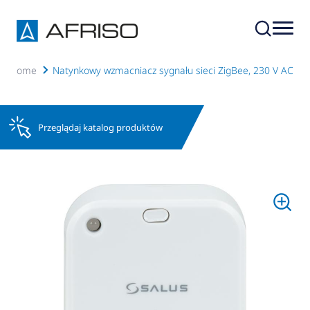
martHome
Natynkowy wzmacniacz sygnału sieci ZigBee, 230 V AC
Przeglądaj katalog produktów