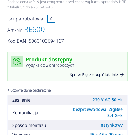
Podana cena w PLN jest ceną netto przeliczoną wg kursu sprzedaży NBP
z tabeli C z dnia 2026-08-10
Grupa rabatowa:
A
RE600
Art.-Nr
Kod EAN: 5060103694167
Produkt dostępny
Wysyłka do 2 dni roboczych
Sprawdź gdzie kupić lokalnie
Kluczowe dane techniczne
230 V AC 50 Hz
Zasilanie
bezprzewodowa, ZigBee
Komunikacja
2,4 GHz
natynkowy
Sposób montażu
45 x 45 x 20 mm
Wymiary