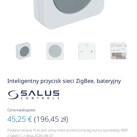
Inteligentny przycisk sieci ZigBee, bateryjny
Cena katalogowa
45,25 €
(196,45 zł)
Podana cena w PLN jest ceną netto przeliczoną wg kursu sprzedaży NBP
z tabeli C z dnia 2026-08-07