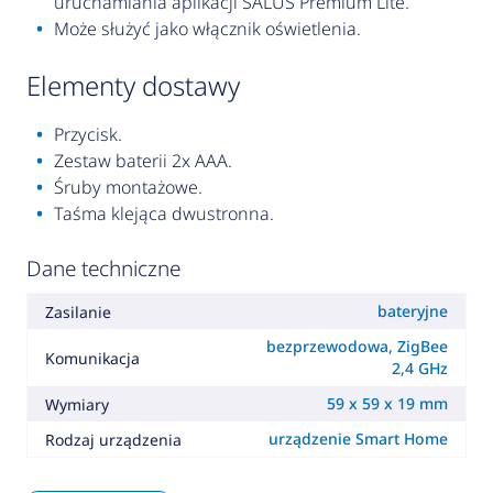
uruchamiania aplikacji SALUS Premium Lite.
Może służyć jako włącznik oświetlenia.
elementy dostawy
Przycisk.
Zestaw baterii 2x AAA.
Śruby montażowe.
Taśma klejąca dwustronna.
Dane techniczne
bateryjne
Zasilanie
bezprzewodowa, ZigBee
Komunikacja
2,4 GHz
59 x 59 x 19 mm
Wymiary
urządzenie Smart Home
Rodzaj urządzenia