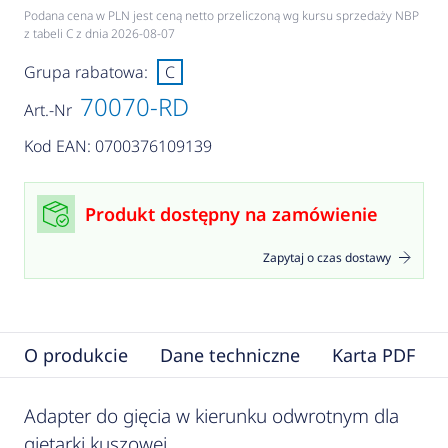
Podana cena w PLN jest ceną netto przeliczoną wg kursu sprzedaży NBP
z tabeli C z dnia 2026-08-07
Grupa rabatowa:
C
70070-RD
Art.-Nr
Kod EAN: 0700376109139
Produkt dostępny na zamówienie
Zapytaj o czas dostawy
O produkcie
Dane techniczne
Karta PDF
Adapter do gięcia w kierunku odwrotnym dla
giętarki kuszowej