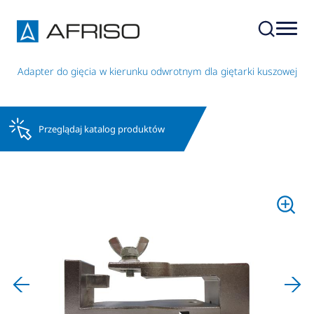
r
Adapter do gięcia w kierunku odwrotnym dla giętarki kuszowej
Przeglądaj katalog produktów