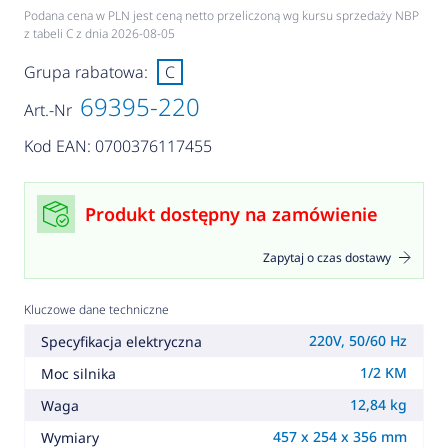
Podana cena w PLN jest ceną netto przeliczoną wg kursu sprzedaży NBP
z tabeli C z dnia 2026-08-05
Grupa rabatowa:
C
69395-220
Art.-Nr
Kod EAN: 0700376117455
Produkt dostępny na zamówienie
Zapytaj o czas dostawy
Kluczowe dane techniczne
220V, 50/60 Hz
Specyfikacja elektryczna
1/2 KM
Moc silnika
12,84 kg
Waga
457 x 254 x 356 mm
Wymiary