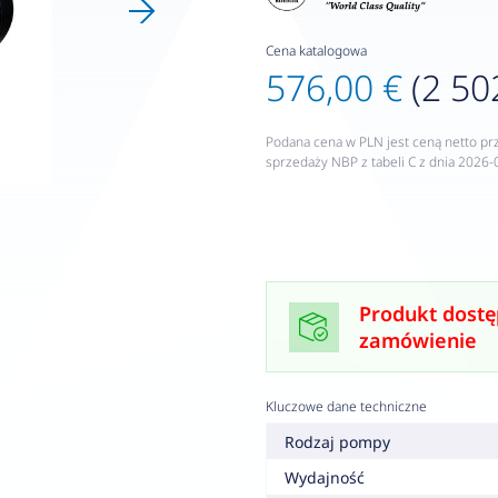
Cena katalogowa
576,00 €
(2 50
Podana cena w PLN jest ceną netto pr
sprzedaży NBP z tabeli C z dnia 2026-
Produkt dostę
zamówienie
Kluczowe dane techniczne
Rodzaj pompy
Wydajność