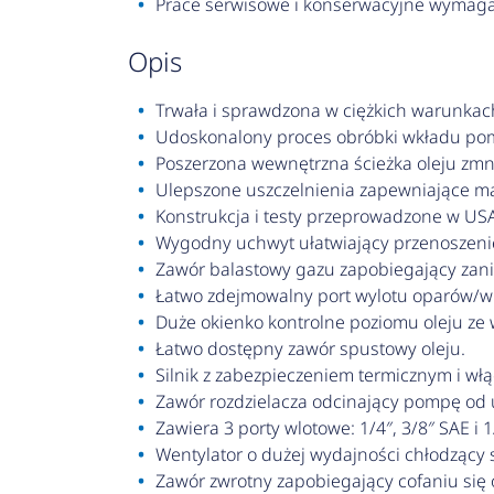
Prace serwisowe i konserwacyjne wymaga
opis
Trwała i sprawdzona w ciężkich warunkach
Udoskonalony proces obróbki wkładu pomp
Poszerzona wewnętrzna ścieżka oleju zmnie
Ulepszone uszczelnienia zapewniające m
Konstrukcja i testy przeprowadzone w US
Wygodny uchwyt ułatwiający przenoszeni
Zawór balastowy gazu zapobiegający zanie
Łatwo zdejmowalny port wylotu oparów/wl
Duże okienko kontrolne poziomu oleju ze
Łatwo dostępny zawór spustowy oleju.
Silnik z zabezpieczeniem termicznym i w
Zawór rozdzielacza odcinający pompę od 
Zawiera 3 porty wlotowe: 1/4″, 3/8″ SAE i 
Wentylator o dużej wydajności chłodzący s
Zawór zwrotny zapobiegający cofaniu się o