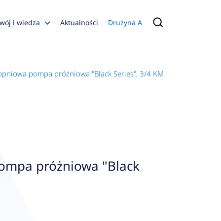
wój i wiedza
Aktualności
Drużyna A
Filmy poradnikowe
Konfiguratory
pniowa pompa próżniowa "Black Series", 3/4 KM
s
ia
 AFRISO
nienia
a jakości
ompa próżniowa "Black
 Zarządzająca
naruszenie