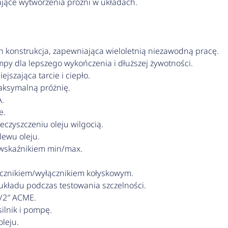
jące wytworzenia próżni w układach.
 konstrukcja, zapewniająca wieloletnią niezawodną pracę.
y dla lepszego wykończenia i dłuższej żywotności.
jszająca tarcie i ciepło.
aksymalną próżnię.
A.
e.
czyszczeniu oleju wilgocią.
ewu oleju.
 wskaźnikiem min/max.
łącznikiem/wyłącznikiem kołyskowym.
układu podczas testowania szczelności.
1/2″ ACME.
ilnik i pompę.
leju.