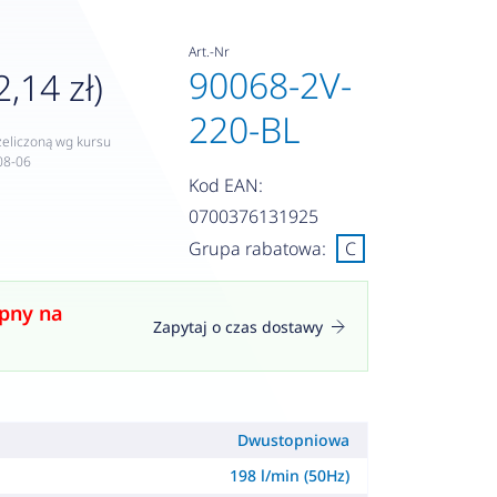
Art.-Nr
90068-2V-
2,14 zł)
220-BL
zeliczoną wg kursu
08-06
Kod EAN:
0700376131925
Grupa rabatowa:
C
pny na
Zapytaj o czas dostawy
Dwustopniowa
198 l/min (50Hz)