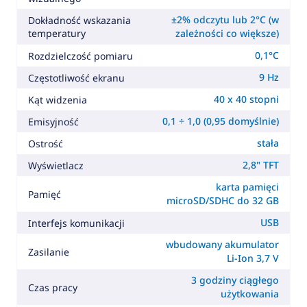
±2% odczytu lub 2°C (w
Dokładność wskazania
temperatury
zależności co większe)
0,1°C
Rozdzielczość pomiaru
9 Hz
Częstotliwość ekranu
40 x 40 stopni
Kąt widzenia
0,1 ÷ 1,0 (0,95 domyślnie)
Emisyjność
stała
Ostrość
2,8" TFT
Wyświetlacz
karta pamięci
Pamięć
microSD/SDHC do 32 GB
USB
Interfejs komunikacji
wbudowany akumulator
Zasilanie
Li-Ion 3,7 V
3 godziny ciągłego
Czas pracy
użytkowania