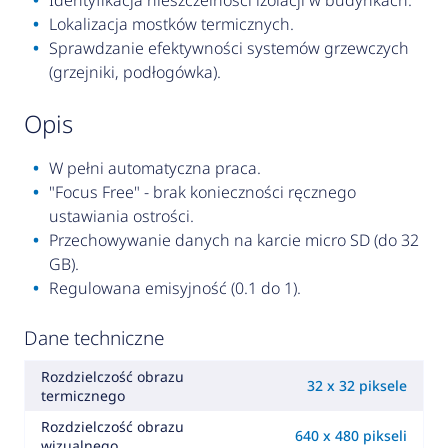
Identyfikacja nieszczelności izolacji w budynkach.
Lokalizacja mostków termicznych.
Sprawdzanie efektywności systemów grzewczych
(grzejniki, podłogówka).
opis
W pełni automatyczna praca.
"Focus Free" - brak konieczności ręcznego
ustawiania ostrości.
Przechowywanie danych na karcie micro SD (do 32
GB).
Regulowana emisyjność (0.1 do 1).
Dane techniczne
Rozdzielczość obrazu
32 x 32 piksele
termicznego
Rozdzielczość obrazu
640 x 480 pikseli
wizualnego