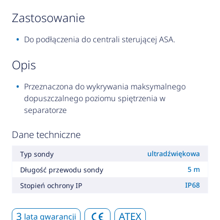
zastosowanie
Do podłączenia do centrali sterującej ASA.
opis
Przeznaczona do wykrywania maksymalnego
dopuszczalnego poziomu spiętrzenia w
separatorze
Dane techniczne
ultradźwiękowa
Typ sondy
5 m
Długość przewodu sondy
IP68
Stopień ochrony IP
3
ATEX
lata gwarancji