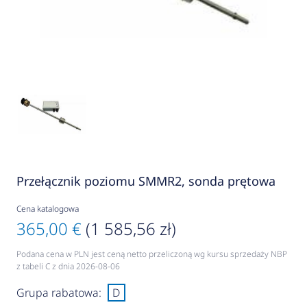
Przełącznik poziomu SMMR2, sonda prętowa
Cena katalogowa
365,00 €
(1 585,56 zł)
Podana cena w PLN jest ceną netto przeliczoną wg kursu sprzedaży NBP
z tabeli C z dnia 2026-08-06
Grupa rabatowa:
D