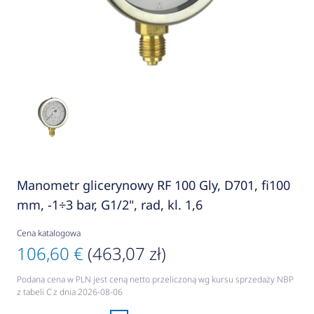
Manometr glicerynowy RF 100 Gly, D701, fi100
mm, -1÷3 bar, G1/2", rad, kl. 1,6
Cena katalogowa
106,60 €
(463,07 zł)
Podana cena w PLN jest ceną netto przeliczoną wg kursu sprzedaży NBP
z tabeli C z dnia 2026-08-06