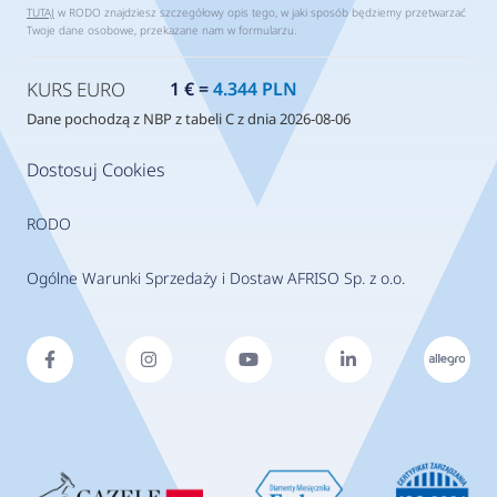
TUTAJ
w RODO znajdziesz szczegółowy opis tego, w jaki sposób będziemy przetwarzać
Twoje dane osobowe, przekazane nam w formularzu.
KURS EURO
1 € =
4.344 PLN
Dane pochodzą z NBP z tabeli C z dnia 2026-08-06
Dostosuj Cookies
RODO
Ogólne Warunki Sprzedaży i Dostaw AFRISO Sp. z o.o.