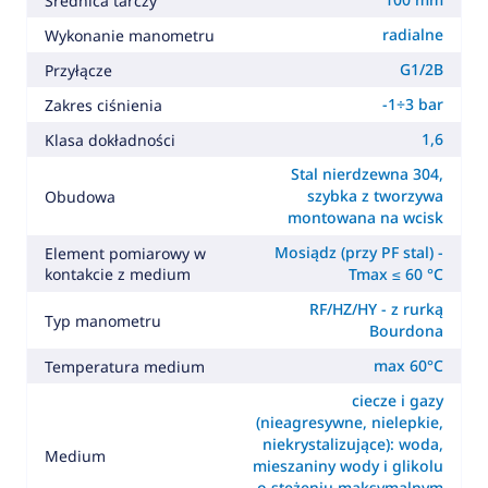
Średnica tarczy
radialne
Wykonanie manometru
G1/2B
Przyłącze
-1÷3 bar
Zakres ciśnienia
1,6
Klasa dokładności
Stal nierdzewna 304,
szybka z tworzywa
Obudowa
montowana na wcisk
Mosiądz (przy PF stal) -
Element pomiarowy w
kontakcie z medium
Tmax ≤ 60 °C
RF/HZ/HY - z rurką
Typ manometru
Bourdona
max 60°C
Temperatura medium
ciecze i gazy
(nieagresywne, nielepkie,
niekrystalizujące): woda,
Medium
mieszaniny wody i glikolu
o stężeniu maksymalnym