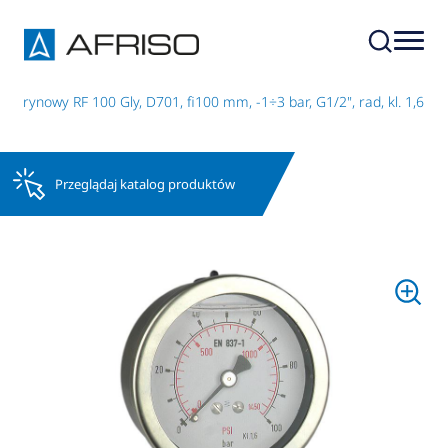
cerynowy RF 100 Gly, D701, fi100 mm, -1÷3 bar, G1/2", rad, kl. 1,6
Przeglądaj katalog produktów