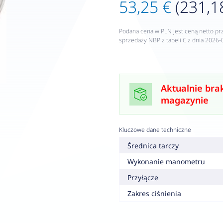
53,25 €
(231,18
Podana cena w PLN jest ceną netto pr
sprzedaży NBP z tabeli C z dnia 2026-
Aktualnie bra
magazynie
Kluczowe dane techniczne
Średnica tarczy
Wykonanie manometru
Przyłącze
Zakres ciśnienia