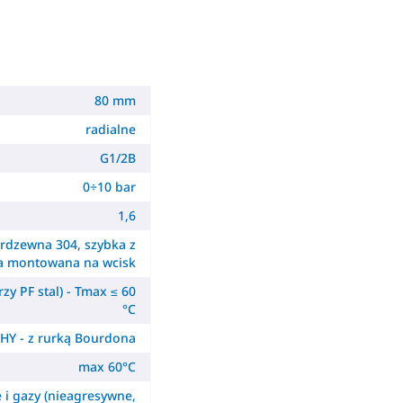
80 mm
radialne
G1/2B
0÷10 bar
1,6
erdzewna 304, szybka z
a montowana na wcisk
zy PF stal) - Tmax ≤ 60
°C
HY - z rurką Bourdona
max 60°C
e i gazy (nieagresywne,