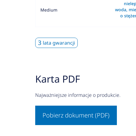
nielep
woda, mie
Medium
o stęż
3
lata gwarancji
Karta PDF
Najważniejsze informacje o produkcie.
Pobierz dokument (PDF)