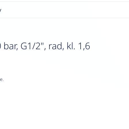
y
r, G1/2", rad, kl. 1,6
e.