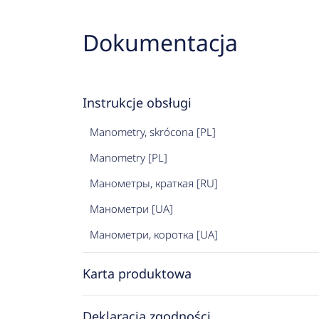
Dokumentacja
Instrukcje obsługi
Manometry, skrócona [PL]
Manometry [PL]
Манометры, краткая [RU]
Манометри [UA]
Манометри, коротка [UA]
Karta produktowa
Deklaracja zgodności