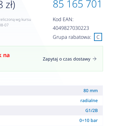
85 165 701
 zł)
Kod EAN:
zeliczoną wg kursu
08-07
4049827030223
Grupa rabatowa:
C
k na
Zapytaj o czas dostawy
80 mm
radialne
G1/2B
0÷10 bar