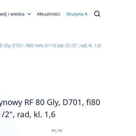
wój i wiedza
Aktualności
Drużyna A
Filmy poradnikowe
Konfiguratory
Gly, D701, fi80 mm, 0÷10 bar, G1/2", rad, kl. 1,6
s
ia
 AFRISO
nienia
a jakości
nowy RF 80 Gly, D701, fi80
 Zarządzająca
2", rad, kl. 1,6
naruszenie
Art.-Nr