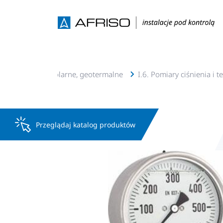
lacje c.o., c.w.u, solarne, geotermalne
I.6. Pomiary ciśnienia i 
Przeglądaj katalog produktów