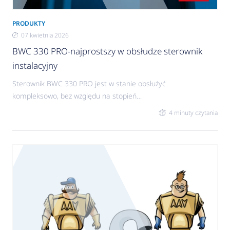
PRODUKTY
07 kwietnia 2026
BWC 330 PRO-najprostszy w obsłudze sterownik
instalacyjny
Sterownik BWC 330 PRO jest w stanie obsłużyć
kompleksowo, bez względu na stopień
skomplikowania oraz typ źródła ciepła, większości
4 minuty czytania
domowych instalacji w zakresie sterowania
ogrzewaniem oraz ciepłą wodą użytkową.