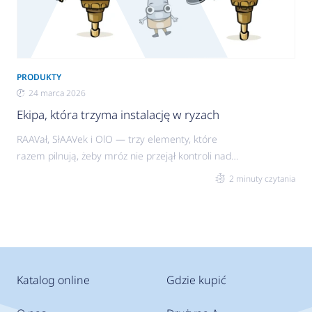
PRODUKTY
24 marca 2026
Ekipa, która trzyma instalację w ryzach
RAAVał, SłAAVek i OlO — trzy elementy, które
razem pilnują, żeby mróz nie przejął kontroli nad
instalacją. Każdy ma swoją rolę, ale dopiero
2 minuty czytania
razem dają pełne bezpieczeństwo i spokój
działania zimą. Montujesz je tam, gdzie robi się
najzimniej — między budynkiem a pompą ciepła
— i zapewniasz instalacji realne zabezpieczenie.
Katalog online
Gdzie kupić