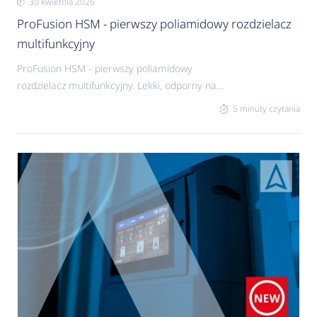
30 kwietnia 2026
ProFusion HSM - pierwszy poliamidowy rozdzielacz
multifunkcyjny
ProFusion HSM - pierwszy poliamidowy
rozdzielacz multifunkcyjny. Lekki, odporny na
korozję, rozdzielacz wraz z kompatybilną grupą
5 minuty czytania
pompową PrimoTherm C to niezwykle trwały,
kompaktowy i łatwy w montażu zestaw, który
zmieści się w każdej, nawet najmniejszej kotłowni.