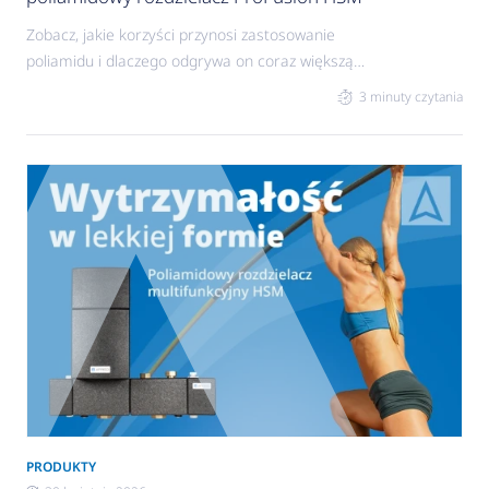
Zobacz, jakie korzyści przynosi zastosowanie
poliamidu i dlaczego odgrywa on coraz większą
rolę w systemach grzewczych.
3 minuty czytania
PRODUKTY