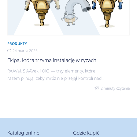
PRODUKTY
24 marca 2026
Ekipa, która trzyma instalację w ryzach
RAAVał, SłAAVek i OlO — trzy elementy, które
razem pilnują, żeby mróz nie przejął kontroli nad
instalacją. Każdy ma swoją rolę, ale dopiero
2 minuty czytania
razem dają pełne bezpieczeństwo i spokój
działania zimą. Montujesz je tam, gdzie robi się
najzimniej — między budynkiem a pompą ciepła
— i zapewniasz instalacji realne zabezpieczenie.
Katalog online
Gdzie kupić