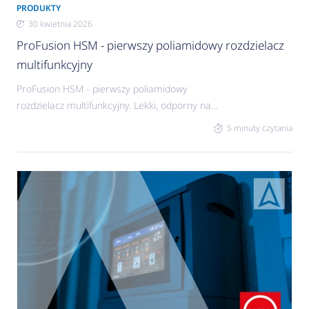
PRODUKTY
30 kwietnia 2026
ProFusion HSM - pierwszy poliamidowy rozdzielacz
multifunkcyjny
ProFusion HSM - pierwszy poliamidowy
rozdzielacz multifunkcyjny. Lekki, odporny na
korozję, rozdzielacz wraz z kompatybilną grupą
5 minuty czytania
pompową PrimoTherm C to niezwykle trwały,
kompaktowy i łatwy w montażu zestaw, który
zmieści się w każdej, nawet najmniejszej kotłowni.