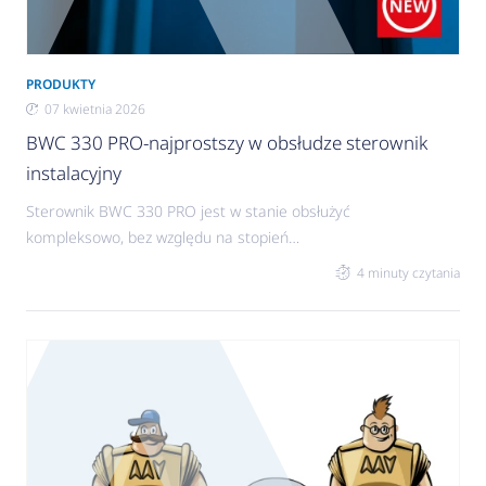
PRODUKTY
07 kwietnia 2026
BWC 330 PRO-najprostszy w obsłudze sterownik
instalacyjny
Sterownik BWC 330 PRO jest w stanie obsłużyć
kompleksowo, bez względu na stopień
skomplikowania oraz typ źródła ciepła, większości
4 minuty czytania
domowych instalacji w zakresie sterowania
ogrzewaniem oraz ciepłą wodą użytkową.