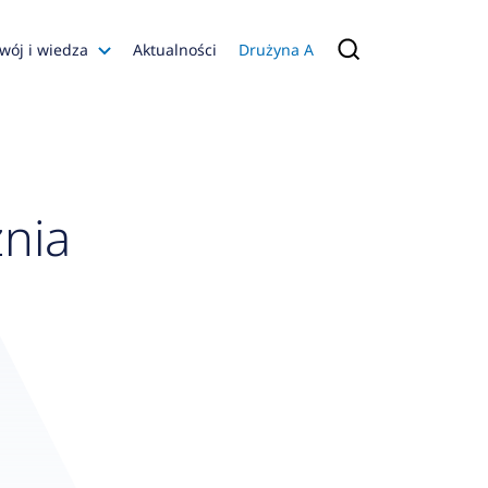
wój i wiedza
Aktualności
Drużyna A
Filmy poradnikowe
Konfiguratory
s
znia
ia
 AFRISO
nienia
a jakości
 Zarządzająca
naruszenie