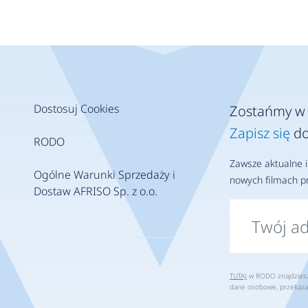
torom szybszy dostęp
lecanych instalatorów, a
nawcom sprawniejsze
cie do nowych klientów.
Dostosuj Cookies
Zostańmy w 
Zapisz się
do
RODO
Zawsze aktualne i
Ogólne Warunki Sprzedaży i
nowych filmach pr
Dostaw AFRISO Sp. z o.o.
TUTAJ
w RODO znajdziesz 
dane osobowe, przekaza