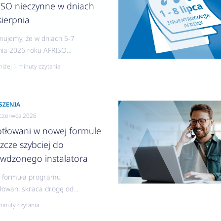
ISO nieczynne w dniach
sierpnia
mujemy, że w dniach 5-7
nia 2026 roku AFRISO
e nieczynne.
niżej 1 minuty czytania
SZENIA
czerwca 2026
otłowani w nowej formule
szcze szybciej do
awdzonego instalatora
 formuła programu
łowani skraca drogę od
zenia do kontaktu z
minuty czytania
nawcą, zapewniając