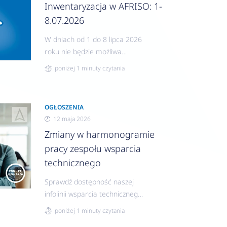
Inwentaryzacja w AFRISO: 1-
8.07.2026
W dniach od 1 do 8 lipca 2026
roku nie będzie możliwa
realizacja zamówień w związku
poniżej 1 minuty czytania
z inwentaryzacją.
OGŁOSZENIA
12 maja 2026
Zmiany w harmonogramie
pracy zespołu wsparcia
technicznego
Sprawdź dostępność naszej
infolinii wsparcia technicznego
poza sezonem grzewczym.
poniżej 1 minuty czytania