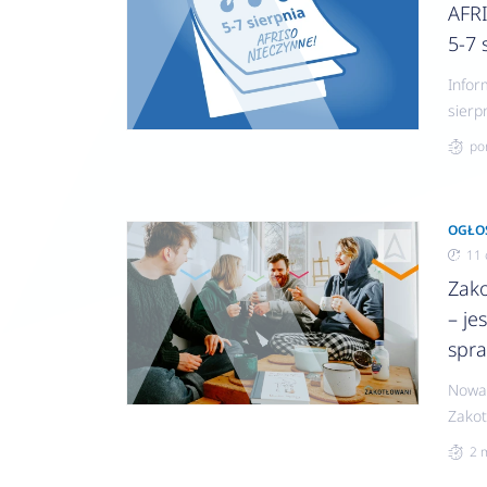
AFR
5-7 
Infor
sierp
będzi
po
OGŁO
11 
Zak
– je
spr
Nowa
Zakot
zgłos
2 
wyko