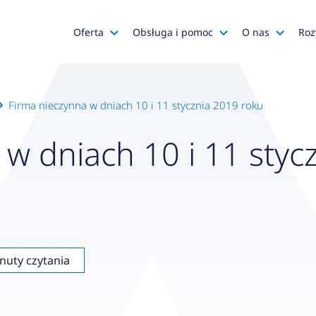
Oferta
Obsługa i pomoc
O nas
Roz
Katalog AFRISO
Zapytania ofertowe
AFRISO
Katalog SALUS Controls
Obsługa zamówień
Kariera
Firma nieczynna w dniach 10 i 11 stycznia 2019 roku
Katalog Mastercool
Reklamacje
Media o na
w dniach 10 i 11 styc
Histor
Wyprzedaże
Wsparcie techniczne
Grupa
Promocje
Serwis urządzeń
Wyróż
Do pobrania
Gdzie kupić?
Polityk
Klienci OEM
Kadra
nuty czytania
Zgłoś 