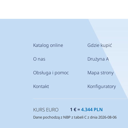
inwes
do po
wyko
dotar
Katalog online
Gdzie kupić
O nas
Drużyna A
Obsługa i pomoc
Mapa strony
Kontakt
Konfiguratory
KURS EURO
1 € =
4.344 PLN
Dane pochodzą z NBP z tabeli C z dnia 2026-08-06