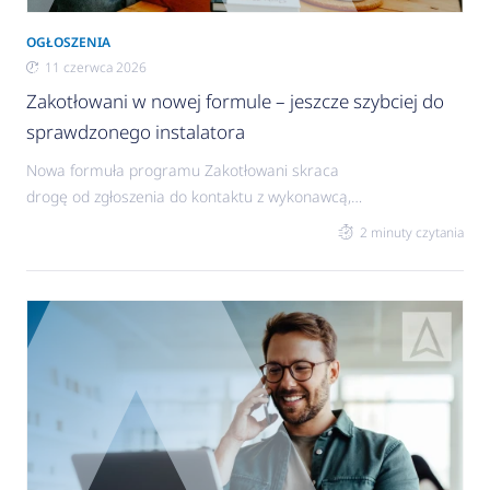
OGŁOSZENIA
11 czerwca 2026
Zakotłowani w nowej formule – jeszcze szybciej do
sprawdzonego instalatora
Nowa formuła programu Zakotłowani skraca
drogę od zgłoszenia do kontaktu z wykonawcą,
zapewniając inwestorom szybszy dostęp do
2 minuty czytania
polecanych instalatorów, a wykonawcom
sprawniejsze dotarcie do nowych klientów.