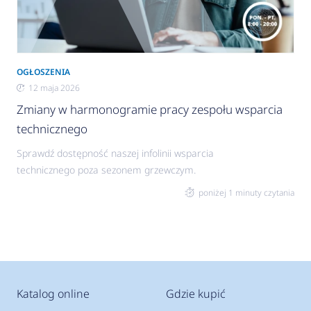
OGŁOSZENIA
12 maja 2026
Zmiany w harmonogramie pracy zespołu wsparcia
technicznego
Sprawdź dostępność naszej infolinii wsparcia
technicznego poza sezonem grzewczym.
poniżej 1 minuty czytania
Katalog online
Gdzie kupić