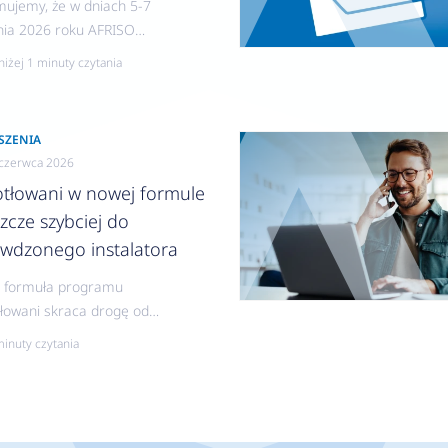
mujemy, że w dniach 5-7
nia 2026 roku AFRISO
e nieczynne.
niżej 1 minuty czytania
SZENIA
czerwca 2026
otłowani w nowej formule
szcze szybciej do
awdzonego instalatora
 formuła programu
łowani skraca drogę od
zenia do kontaktu z
minuty czytania
nawcą, zapewniając
torom szybszy dostęp
lecanych instalatorów, a
nawcom sprawniejsze