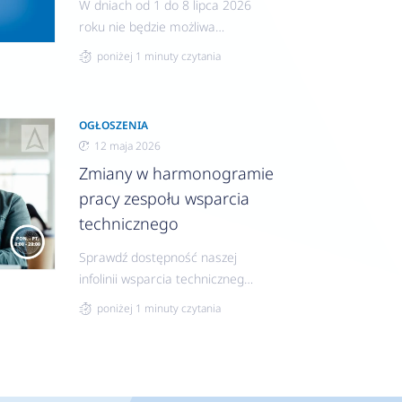
W dniach od 1 do 8 lipca 2026
roku nie będzie możliwa
realizacja zamówień w związku
poniżej 1 minuty czytania
z inwentaryzacją.
OGŁOSZENIA
12 maja 2026
Zmiany w harmonogramie
pracy zespołu wsparcia
technicznego
Sprawdź dostępność naszej
infolinii wsparcia technicznego
poza sezonem grzewczym.
poniżej 1 minuty czytania