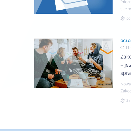
Infor
sierp
będzi
po
OGŁO
11 
Zak
– je
spr
Nowa
Zakot
zgłos
2 
wyko
inwes
do po
wyko