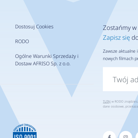
cie do nowych klientów.
Dostosuj Cookies
Zostańmy w 
Zapisz się
do
RODO
Zawsze aktualne i
Ogólne Warunki Sprzedaży i
nowych filmach pr
Dostaw AFRISO Sp. z o.o.
TUTAJ
w RODO znajdziesz 
dane osobowe, przekaza