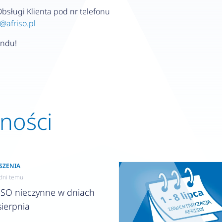
bsługi Klienta pod nr telefonu
@afriso.pl
endu!
lności
SZENIA
dni temu
ISO nieczynne w dniach
sierpnia