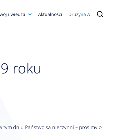
wój i wiedza
Aktualności
Drużyna A
Filmy poradnikowe
Konfiguratory
s
9 roku
ia
 AFRISO
nienia
a jakości
 Zarządzająca
naruszenie
 w tym dniu Państwo są nieczynni – prosimy o