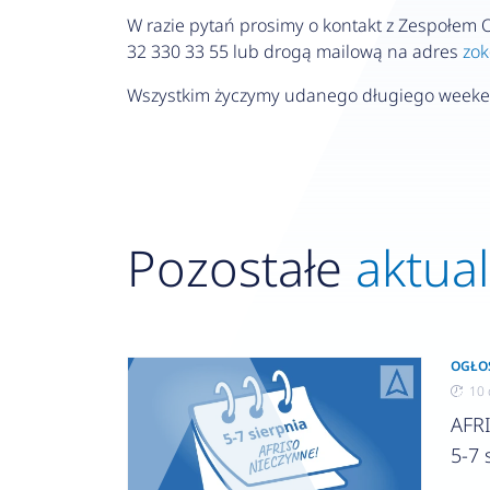
W razie pytań prosimy o kontakt z Zespołem O
32 330 33 55 lub drogą mailową na adres
zok
Wszystkim życzymy udanego długiego week
Pozostałe
aktua
OGŁO
10 
AFR
5-7 