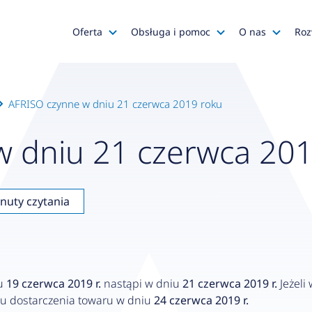
Oferta
Obsługa i pomoc
O nas
Roz
Katalog AFRISO
Zapytania ofertowe
AFRISO
Katalog SALUS Controls
Obsługa zamówień
Kariera
AFRISO czynne w dniu 21 czerwca 2019 roku
Katalog Mastercool
Reklamacje
Media o na
w dniu 21 czerwca 201
Histor
Wyprzedaże
Wsparcie techniczne
Grupa
Promocje
Serwis urządzeń
Wyróż
inuty czytania
Do pobrania
Gdzie kupić?
Polityk
Klienci OEM
Kadra
Zgłoś 
iu
19 czerwca 2019 r.
nastąpi w dniu
21 czerwca 2019 r.
Jeżeli
lu dostarczenia towaru w dniu
24 czerwca 2019 r.