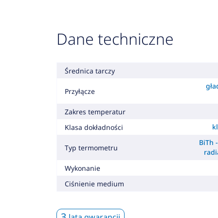
Dane techniczne
Średnica tarczy
gła
Przyłącze
Zakres temperatur
k
Klasa dokładności
BiTh 
Typ termometru
radi
Wykonanie
Ciśnienie medium
3
lata gwarancji