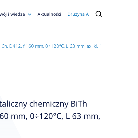
wój i wiedza
Aktualności
Drużyna A
Filmy poradnikowe
Konfiguratory
Ch, D412, fi160 mm, 0÷120°C, L 63 mm, ax, kl. 1
s
ia
 AFRISO
nienia
a jakości
aliczny chemiczny BiTh
 Zarządzająca
160 mm, 0÷120°C, L 63 mm,
naruszenie