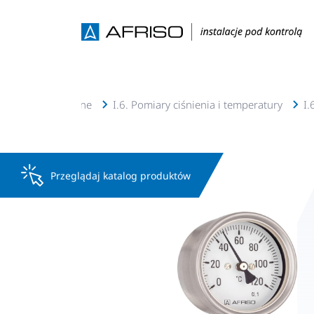
 solarne, geotermalne
I.6. Pomiary ciśnienia i temperatury
I.
Przeglądaj katalog produktów