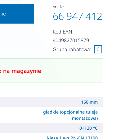
Art.-Nr
66 947 412
nie
Kod EAN:
4049827015879
Grupa rabatowa:
C
k na magazynie
160 mm
gładkie (opcjonalna tuleja
montażowa)
0÷120 °C
klasa 1 wg PN-EN 13190