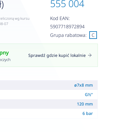
555 004
ł)
Kod EAN:
zeliczoną wg kursu
08-07
5907718972894
Grupa rabatowa:
C
ępny
Sprawdź gdzie kupić lokalnie
oczych
ø7x8 mm
G½"
120 mm
6 bar