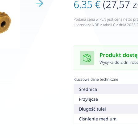
6,35 €
(27,57 z
Podana cena w PLN jest ceną netto pr
sprzedaży NBP z tabeli C z dnia 2026-
Produkt dost
Wysyłka do 2 dni rob
Kluczowe dane techniczne
Średnica
Przyłącze
Długość tulei
Ciśnienie medium