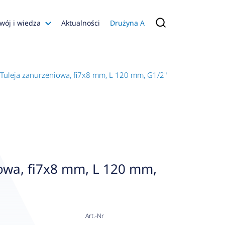
wój i wiedza
Aktualności
Drużyna A
Filmy poradnikowe
Konfiguratory
Tuleja zanurzeniowa, fi7x8 mm, L 120 mm, G1/2"
s
ia
 AFRISO
nienia
a jakości
owa, fi7x8 mm, L 120 mm,
 Zarządzająca
naruszenie
Art.-Nr