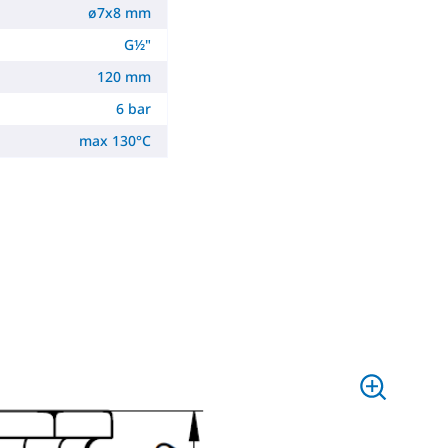
ø7x8 mm
G½"
120 mm
6 bar
max 130°C