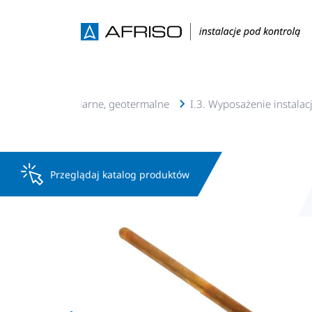
lacje c.o., c.w.u, solarne, geotermalne
I.3. Wyposażenie instalac
Przeglądaj katalog produktów