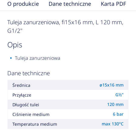
O produkcie
Dane techniczne
Karta PDF
Tuleja zanurzeniowa, fi15x16 mm, L 120 mm,
G1/2"
opis
Tuleja zanurzeniowa
Dane techniczne
ø15x16 mm
Średnica
G½"
Przyłącze
120 mm
Długość tulei
6 bar
Ciśnienie medium
max 130°C
Temperatura medium