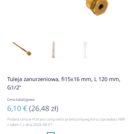
Tuleja zanurzeniowa, fi15x16 mm, L 120 mm,
G1/2"
Cena katalogowa
6,10 €
(26,48 zł)
Podana cena w PLN jest ceną netto przeliczoną wg kursu sprzedaży NBP
z tabeli C z dnia 2026-08-07