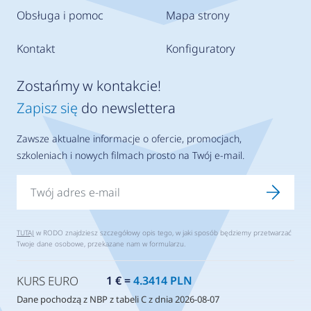
Obsługa i pomoc
Mapa strony
Kontakt
Konfiguratory
Zostańmy w kontakcie!
Zapisz się
do newslettera
Zawsze aktualne informacje o ofercie, promocjach,
szkoleniach i nowych filmach prosto na Twój e-mail.
TUTAJ
w RODO znajdziesz szczegółowy opis tego, w jaki sposób będziemy przetwarzać
Twoje dane osobowe, przekazane nam w formularzu.
KURS EURO
1 € =
4.3414 PLN
Dane pochodzą z NBP z tabeli C z dnia 2026-08-07