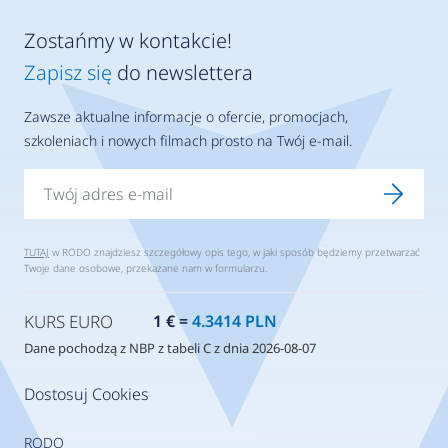
Zostańmy w kontakcie!
Zapisz się
do newslettera
Zawsze aktualne informacje o ofercie, promocjach,
szkoleniach i nowych filmach prosto na Twój e-mail.
TUTAJ
w RODO znajdziesz szczegółowy opis tego, w jaki sposób będziemy przetwarzać
Twoje dane osobowe, przekazane nam w formularzu.
KURS EURO
1 € =
4.3414 PLN
Dane pochodzą z NBP z tabeli C z dnia 2026-08-07
Dostosuj Cookies
RODO