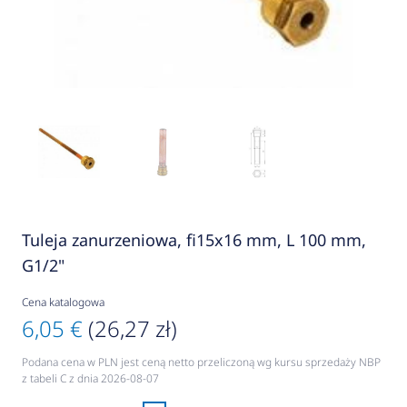
Tuleja zanurzeniowa, fi15x16 mm, L 100 mm,
G1/2"
Cena katalogowa
6,05 €
(26,27 zł)
Podana cena w PLN jest ceną netto przeliczoną wg kursu sprzedaży NBP
z tabeli C z dnia 2026-08-07