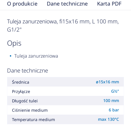
O produkcie
Dane techniczne
Karta PDF
Tuleja zanurzeniowa, fi15x16 mm, L 100 mm,
G1/2"
opis
Tuleja zanurzeniowa
Dane techniczne
ø15x16 mm
Średnica
G½"
Przyłącze
100 mm
Długość tulei
6 bar
Ciśnienie medium
max 130°C
Temperatura medium