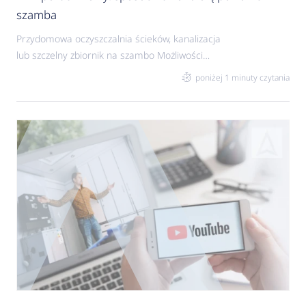
szamba
Przydomowa oczyszczalnia ścieków, kanalizacja
lub szczelny zbiornik na szambo Możliwości
usuwania nieczystości jest kilka. Dlatego jest to
poniżej 1 minuty czytania
jeden z głównych punktów planowania budowy
domu. Decydując się na szambo, trzeba
pamiętać, aby nie dopuścić do jego przepełnienia i
zalania ogrodu. Z drugiej strony nie warto wzywać
wozu asenizacyjnego za wcześnie i przepłacać za
opróżnianie niepełnego zbiornika. Kontrola
poziomu nieczystości Prostym sposobem na