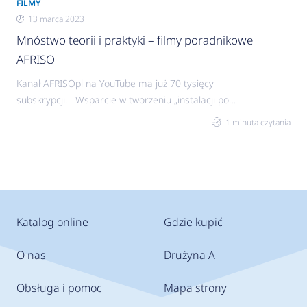
FILMY
13 marca 2023
Mnóstwo teorii i praktyki – filmy poradnikowe
AFRISO
Kanał AFRISOpl na YouTube ma już 70 tysięcy
subskrypcji. Wsparcie w tworzeniu „instalacji pod
kontrolą” Sprawdzone i skuteczne sposoby
1 minuta czytania
rozwiązywania problemów, ochrony oraz kontroli
instalacji grzewczych, jak i chłodniczych. Kanał
AFRISOpl na YouTube to od 8 lat już prawie 200
regularnie publikowanych filmów poradnikowych z
mnóstwem porad ułatwiających pracę. Wiedza
na wyciągniecie ręki Doradzamy, pomagamy
Katalog online
Gdzie kupić
wybrać produkty, pokazujemy
O nas
Drużyna A
Obsługa i pomoc
Mapa strony