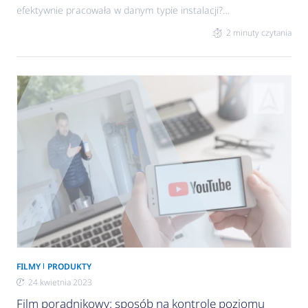
efektywnie pracowała w danym typie instalacji?
Efektywna i wydajna – pompa obiegowa od
2 minuty czytania
kilkudziesięciu lat jest niezbędnym elementem
wielu instalacji. Jej dobór i odpowiednie ustawienie
są kluczowymi aspektami mającymi wpływ na
sprawne działanie instalacji. Klucz do
efektywności Wybór właściwej charakterystyki
pracy pompy obiegowej to jeden z etapów
najczęściej pomijanych przy tworzeniu instalacji. Z
reguły
FILMY
PRODUKTY
24 kwietnia 2023
Film poradnikowy: sposób na kontrolę poziomu