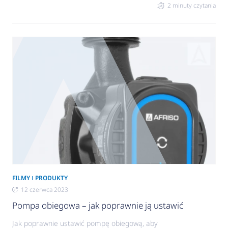
stawia na jakość pod każdym względem: długiej
2 minuty czytania
żywotności produktów, ścisłego przestrzegania
norm oraz doskonałych usług wspierających
instalatorów na miejscu ich pracy. Powstanie
efektywnego, niezawodnego i skutecznego
produktu to dopiero początek drogi.
Towarzyszymy instalatorom w hurtowniach,
sklepach i na szkoleniach. Spotkacie nas na
kanale AFRISO na YouTube. Gdzie od 8
FILMY
PRODUKTY
12 czerwca 2023
Pompa obiegowa – jak poprawnie ją ustawić
Jak poprawnie ustawić pompę obiegową, aby