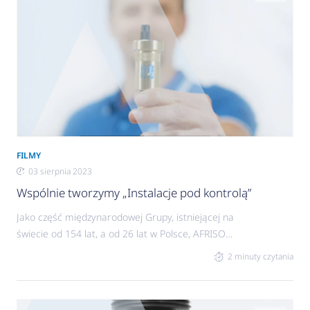
FILMY
03 sierpnia 2023
Wspólnie tworzymy „Instalacje pod kontrolą”
Jako część międzynarodowej Grupy, istniejącej na
świecie od 154 lat, a od 26 lat w Polsce, AFRISO
stawia na jakość pod każdym względem: długiej
2 minuty czytania
żywotności produktów, ścisłego przestrzegania
norm oraz doskonałych usług wspierających
instalatorów na miejscu ich pracy. Powstanie