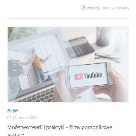
usuwania nieczystości jest kilka. Dlatego jest to
poniżej 1 minuty czytania
jeden z głównych punktów planowania budowy
domu. Decydując się na szambo, trzeba
pamiętać, aby nie dopuścić do jego przepełnienia i
zalania ogrodu. Z drugiej strony nie warto wzywać
wozu asenizacyjnego za wcześnie i przepłacać za
opróżnianie niepełnego zbiornika. Kontrola
poziomu nieczystości Prostym sposobem na
FILMY
13 marca 2023
Mnóstwo teorii i praktyki – filmy poradnikowe
AFRISO