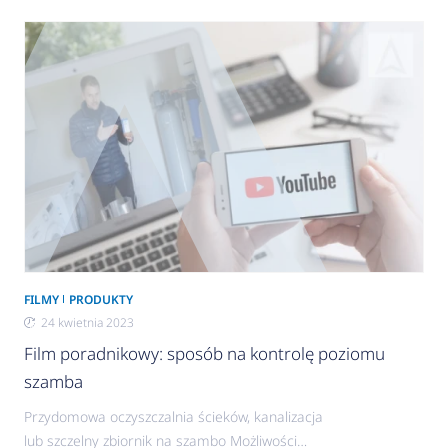
są kluczowymi aspektami mającymi wpływ na
sprawne działanie instalacji. Klucz do
efektywności Wybór właściwej charakterystyki
pracy pompy obiegowej to jeden z etapów
najczęściej pomijanych przy tworzeniu instalacji. Z
reguły
FILMY
PRODUKTY
24 kwietnia 2023
Film poradnikowy: sposób na kontrolę poziomu
szamba
Przydomowa oczyszczalnia ścieków, kanalizacja
lub szczelny zbiornik na szambo Możliwości