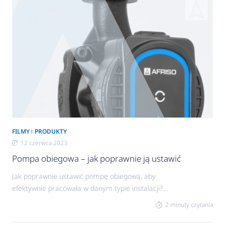
efektywnego, niezawodnego i skutecznego
produktu to dopiero początek drogi.
Towarzyszymy instalatorom w hurtowniach,
sklepach i na szkoleniach. Spotkacie nas na
kanale AFRISO na YouTube. Gdzie od 8
FILMY
PRODUKTY
12 czerwca 2023
Pompa obiegowa – jak poprawnie ją ustawić
Jak poprawnie ustawić pompę obiegową, aby
efektywnie pracowała w danym typie instalacji?
Efektywna i wydajna – pompa obiegowa od
2 minuty czytania
kilkudziesięciu lat jest niezbędnym elementem
wielu instalacji. Jej dobór i odpowiednie ustawienie