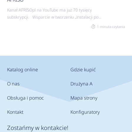
Kanał AFRISOpl na YouTube ma już 70 tysięcy
subskrypcji. Wsparcie w tworzeniu „instalacji pod
kontrolą” Sprawdzone i skuteczne sposoby
1 minuta czytania
rozwiązywania problemów, ochrony oraz kontroli
instalacji grzewczych, jak i chłodniczych. Kanał
AFRISOpl na YouTube to od 8 lat już prawie 200
regularnie publikowanych filmów poradnikowych z
mnóstwem porad ułatwiających pracę. Wiedza
na wyciągniecie ręki Doradzamy, pomagamy
Katalog online
Gdzie kupić
wybrać produkty, pokazujemy
O nas
Drużyna A
Obsługa i pomoc
Mapa strony
Kontakt
Konfiguratory
Zostańmy w kontakcie!