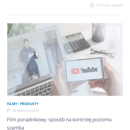
Efektywna i wydajna – pompa obiegowa od
2 minuty czytania
kilkudziesięciu lat jest niezbędnym elementem
wielu instalacji. Jej dobór i odpowiednie ustawienie
są kluczowymi aspektami mającymi wpływ na
sprawne działanie instalacji. Klucz do
efektywności Wybór właściwej charakterystyki
pracy pompy obiegowej to jeden z etapów
najczęściej pomijanych przy tworzeniu instalacji. Z
reguły
FILMY
PRODUKTY
24 kwietnia 2023
Film poradnikowy: sposób na kontrolę poziomu
szamba