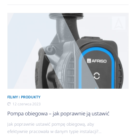
norm oraz doskonałych usług wspierających
instalatorów na miejscu ich pracy. Powstanie
efektywnego, niezawodnego i skutecznego
produktu to dopiero początek drogi.
Towarzyszymy instalatorom w hurtowniach,
sklepach i na szkoleniach. Spotkacie nas na
kanale AFRISO na YouTube. Gdzie od 8
FILMY
PRODUKTY
12 czerwca 2023
Pompa obiegowa – jak poprawnie ją ustawić
Jak poprawnie ustawić pompę obiegową, aby
efektywnie pracowała w danym typie instalacji?