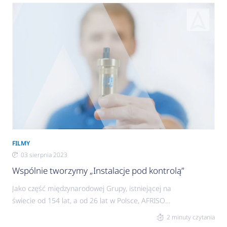
FILMY
03 sierpnia 2023
Wspólnie tworzymy „Instalacje pod kontrolą”
Jako część międzynarodowej Grupy, istniejącej na
świecie od 154 lat, a od 26 lat w Polsce, AFRISO
stawia na jakość pod każdym względem: długiej
2 minuty czytania
żywotności produktów, ścisłego przestrzegania