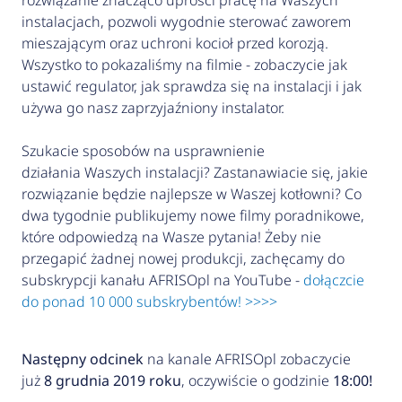
rozwiązanie znacząco uprości pracę na Waszych
instalacjach, pozwoli wygodnie sterować zaworem
mieszającym oraz uchroni kocioł przed korozją.
Wszystko to pokazaliśmy na filmie - zobaczycie jak
ustawić regulator, jak sprawdza się na instalacji i jak
używa go nasz zaprzyjaźniony instalator.
Szukacie sposobów na usprawnienie
działania Waszych instalacji? Zastanawiacie się, jakie
rozwiązanie będzie najlepsze w Waszej kotłowni? Co
dwa tygodnie publikujemy nowe filmy poradnikowe,
które odpowiedzą na Wasze pytania! Żeby nie
przegapić żadnej nowej produkcji, zachęcamy do
subskrypcji kanału AFRISOpl na YouTube -
dołączcie
do ponad 10 000 subskrybentów! >>>>
Następny odcinek
na kanale AFRISOpl zobaczycie
już
8 grudnia 2019 roku
, oczywiście o godzinie
18:00!