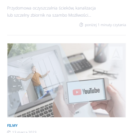
Przydomowa oczyszczalnia ścieków, kanalizacja
lub szczelny zbiornik na szambo Możliwości
usuwania nieczystości jest kilka. Dlatego jest to
poniżej 1 minuty czytania
jeden z głównych punktów planowania budowy
domu. Decydując się na szambo, trzeba
pamiętać, aby nie dopuścić do jego przepełnienia i
zalania ogrodu. Z drugiej strony nie warto wzywać
wozu asenizacyjnego za wcześnie i przepłacać za
opróżnianie niepełnego zbiornika. Kontrola
poziomu nieczystości Prostym sposobem na
FILMY
13 marca 2023