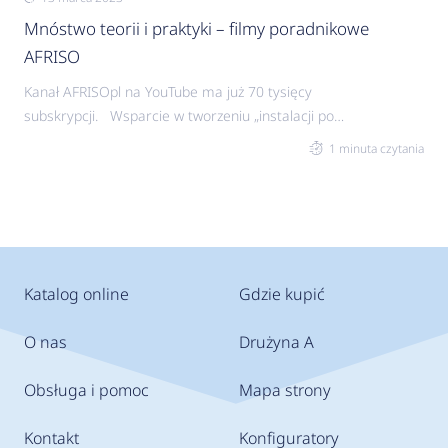
Mnóstwo teorii i praktyki – filmy poradnikowe
AFRISO
Kanał AFRISOpl na YouTube ma już 70 tysięcy
subskrypcji. Wsparcie w tworzeniu „instalacji pod
kontrolą” Sprawdzone i skuteczne sposoby
1 minuta czytania
rozwiązywania problemów, ochrony oraz kontroli
instalacji grzewczych, jak i chłodniczych. Kanał
AFRISOpl na YouTube to od 8 lat już prawie 200
regularnie publikowanych filmów poradnikowych z
mnóstwem porad ułatwiających pracę. Wiedza
na wyciągniecie ręki Doradzamy, pomagamy
Katalog online
Gdzie kupić
wybrać produkty, pokazujemy
O nas
Drużyna A
Obsługa i pomoc
Mapa strony
Kontakt
Konfiguratory