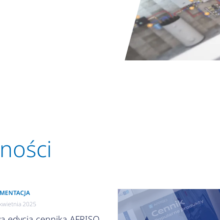
lności
MENTACJA
kwietnia 2025
a edycja cennika AFRISO