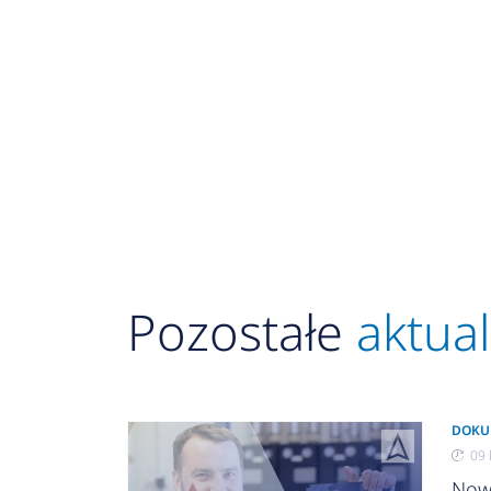
Pozostałe
aktua
DOKU
09 
Now