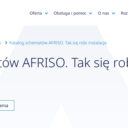
Oferta
Obsługa i pomoc
O nas
Roz
Katalog AFRISO
Zapytania ofertowe
AFRISO
Katalog SALUS Controls
Obsługa zamówień
Kariera
a
Katalog schematów AFRISO. Tak się robi instalacje.
Katalog Mastercool
Reklamacje
Media o na
ów AFRISO. Tak się ro
Histor
Wyprzedaże
Wsparcie techniczne
Grupa
Promocje
Serwis urządzeń
Wyróż
Do pobrania
Gdzie kupić?
Polityk
Klienci OEM
Kadra
ania
Zgłoś 