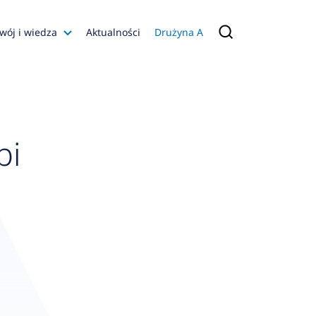
wój i wiedza
Aktualności
Drużyna A
Filmy poradnikowe
Konfiguratory
s
bi
ia
 AFRISO
nienia
a jakości
 Zarządzająca
naruszenie