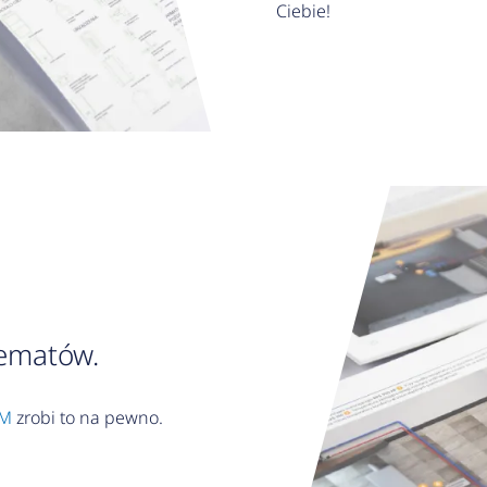
Ciebie!
hematów.
LM
zrobi to na pewno.