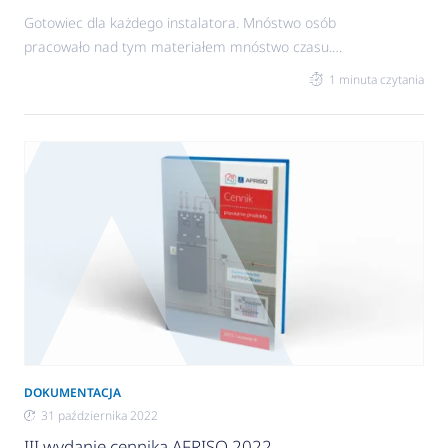
Gotowiec dla każdego instalatora. Mnóstwo osób
pracowało nad tym materiałem mnóstwo czasu.
Ale wreszcie jest. Katalog schematów AFRISO.
1 minuta czytania
Niezbędnik na Twojej instalacji. 12
najpopularniejszych schematów do wszystkich
źródeł ciepła. 5 schematów z pompą ciepła, 5
schematów z kotłem gazowym, 2 schematy z
kotłem stałopalnym. Przekonasz każdego
inwestora. Profesjonalne wizualizacje. Pokażesz
inwestorowi, jak będzie wyglądała jego
DOKUMENTACJA
31 października 2022
III wydanie cennika AFRISO 2022