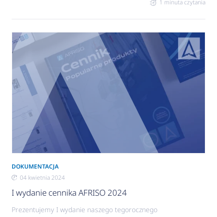
1 minuta czytania
pomiaru, nadzoru i regulacji systemów
centralnego ogrzewania oraz ciepłej wody
użytkowej.
DOKUMENTACJA
04 kwietnia 2024
I wydanie cennika AFRISO 2024
Prezentujemy I wydanie naszego tegorocznego