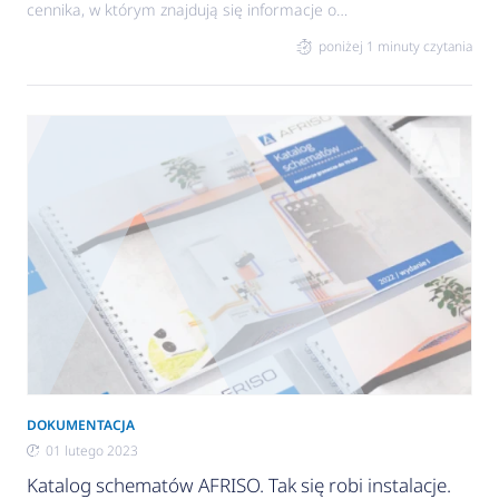
cennika, w którym znajdują się informacje o
najwyższej jakości urządzeniach marki AFRISO do
poniżej 1 minuty czytania
pomiarów, nadzoru i regulacji instalacji
centralnego ogrzewania oraz ciepłej wody
użytkowej. Nowy podział i forma graficzna
rozdziałów Cennik ma nową formę, która pomoże
w szybkim odnalezieniu informacji, a także wskaże
najważniejsze cechy i korzyści produktów. Jest to
kolejny krok w odświeżaniu identyfikacji wizualnej
DOKUMENTACJA
01 lutego 2023
Katalog schematów AFRISO. Tak się robi instalacje.