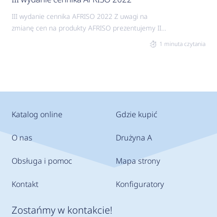
III wydanie cennika AFRISO 2022 Z uwagi na
zmianę cen na produkty AFRISO prezentujemy III
wydanie naszego tegorocznego cennika. To
1 minuta czytania
komplet informacji o urządzeniach AFRISO i
AFRISOBasic w jednym miejscu. Oferta AFRISO -
najpopularniejsze produkty i nowe generacje
urządzeń plus premierowe nowości. AFRISOBasic
- to uzupełnienie oferty o gotowe do montażu
układy regulacyjne plus sprawdzone rozwiązania
Katalog online
Gdzie kupić
w ekonomicznych cenach. Najważniejsze nowości
Zawór antyzamrożeniowy AAV
O nas
Drużyna A
Obsługa i pomoc
Mapa strony
Kontakt
Konfiguratory
Zostańmy w kontakcie!