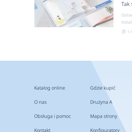
Tak 
Gotow
insta
prac
1 
mate
Ale wres
sche
Niezb
12 na
sche
źróde
pompą
Katalog online
Gdzie kupić
kotł
z kot
O nas
Drużyna A
Prze
inwes
Obsługa i pomoc
Mapa strony
wizua
inwes
Kontakt
Konfiguratory