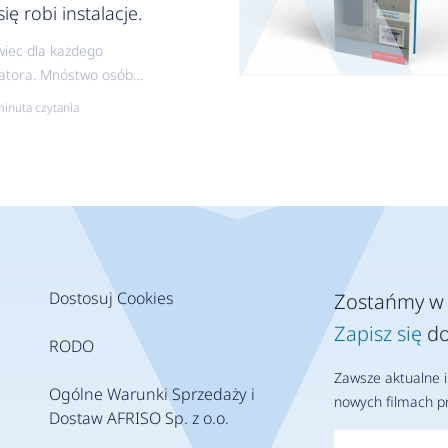
się robi instalacje.
iec dla każdego
latora. Mnóstwo osób
owało nad tym
minuta czytania
riałem mnóstwo czasu.
zcie jest. Katalog
matów AFRISO.
ędnik na Twojej instalacji.
jpopularniejszych
matów do wszystkich
ł ciepła. 5 schematów z
 ciepła, 5 schematów z
Dostosuj Cookies
Zostańmy w 
em gazowym, 2 schematy
Zapisz się
do
łem stałopalnym.
RODO
konasz każdego
Zawsze aktualne i
tora. Profesjonalne
Ogólne Warunki Sprzedaży i
nowych filmach pr
lizacje. Pokażesz
Dostaw AFRISO Sp. z o.o.
torowi, jak będzie