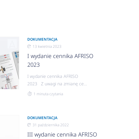
DOKUMENTACJA
13 kwietnia 2023
I wydanie cennika AFRISO
2023
I wydanie cennika AFRISO
2023 Z uwagi na zmianę cen
na produkty AFRISO
1 minuta czytania
prezentujemy I wydanie
naszego tegorocznego
cennika. To komplet informacji
DOKUMENTACJA
o urządzeniach AFRISO i
31 października 2022
AFRISOBasic w jednym
III wydanie cennika AFRISO
miejscu. Oferta AFRISO -