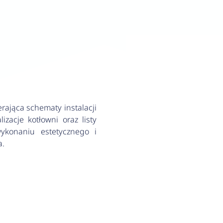
rająca schematy instalacji
zacje kotłowni oraz listy
konaniu estetycznego i
a.