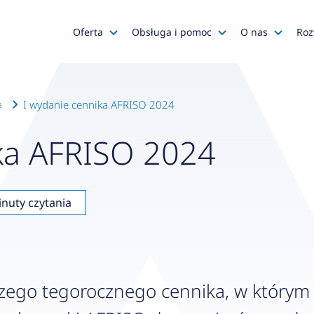
Oferta
Obsługa i pomoc
O nas
Roz
Katalog AFRISO
Zapytania ofertowe
AFRISO
Katalog SALUS Controls
Obsługa zamówień
Kariera
a
I wydanie cennika AFRISO 2024
Katalog Mastercool
Reklamacje
Media o na
ka AFRISO 2024
Histor
Wyprzedaże
Wsparcie techniczne
Grupa
Promocje
Serwis urządzeń
Wyróż
inuty czytania
Do pobrania
Gdzie kupić?
Polityk
Klienci OEM
Kadra
Zgłoś 
zego tegorocznego cennika, w którym z