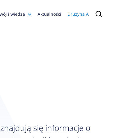
wój i wiedza
Aktualności
Drużyna A
Filmy poradnikowe
Konfiguratory
s
ia
 AFRISO
nienia
a jakości
 Zarządzająca
naruszenie
najdują się informacje o