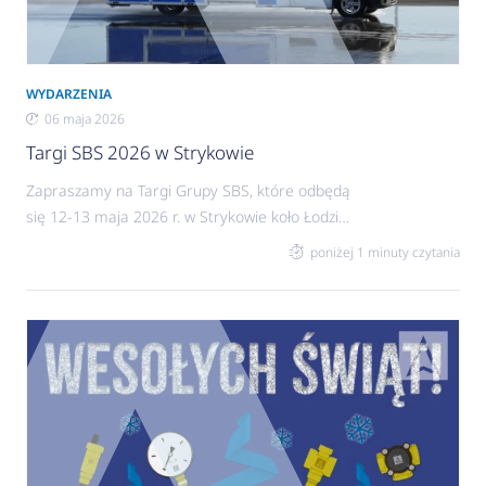
WYDARZENIA
06 maja 2026
Targi SBS 2026 w Strykowie
Zapraszamy na Targi Grupy SBS, które odbędą
się 12-13 maja 2026 r. w Strykowie koło Łodzi
(Hotel 500, ul. Warszawska 1B).
poniżej 1 minuty czytania