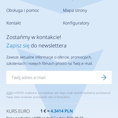
Obsługa i pomoc
Mapa strony
Kontakt
Konfiguratory
Zostańmy w kontakcie!
Zapisz się
do newslettera
Zawsze aktualne informacje o ofercie, promocjach,
szkoleniach i nowych filmach prosto na Twój e-mail.
TUTAJ
w RODO znajdziesz szczegółowy opis tego, w jaki sposób będziemy przetwarzać
Twoje dane osobowe, przekazane nam w formularzu.
KURS EURO
1 € =
4.3414 PLN
Dane pochodzą z NBP z tabeli C z dnia 2026-08-07