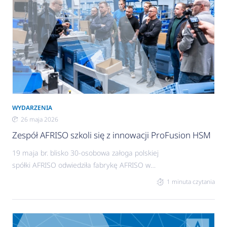
WYDARZENIA
26 maja 2026
Zespół AFRISO szkoli się z innowacji ProFusion HSM
19 maja br. blisko 30-osobowa załoga polskiej
spółki AFRISO odwiedziła fabrykę AFRISO w
niemieckim Güglingen, gdzie w 100 proc.
1 minuta czytania
produkowany jest innowacyjny, rozdzielacz
ProFusion HSM.