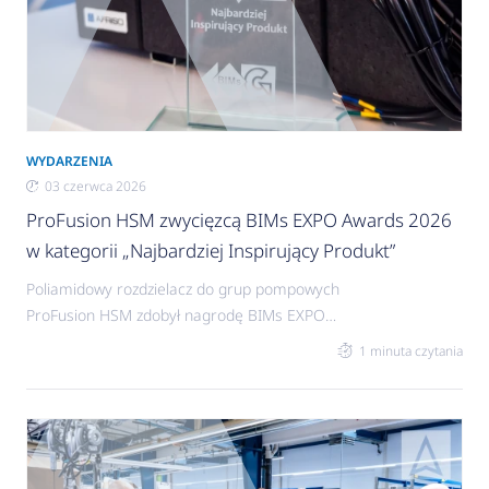
WYDARZENIA
03 czerwca 2026
ProFusion HSM zwycięzcą BIMs EXPO Awards 2026
w kategorii „Najbardziej Inspirujący Produkt”
Poliamidowy rozdzielacz do grup pompowych
ProFusion HSM zdobył nagrodę BIMs EXPO
Awards 2026 w kategorii „Najbardziej Inspirujący
1 minuta czytania
Produkt”.