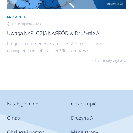
PROMOCJE
02 listopada 2023
Uwaga NYPLOZJA NAGRÓD w Drużynie A
Polujesz na prezenty świąteczne? A może czekasz
na wyprzedaże i obniżki cen? Teraz możesz
odebrać jeszcze więcej nagród w naszym
2 minuty czytania
programie partnerskim dla instalatorów Drużyna
A. Podwajamy wartość nypli za rejestrację
naszych produktów! W dniach od 2 listopada
godz. 10.00 do 11 grudnia 2023 roku godz. 10.00
każdy zarejestrowany punkt w programie to nie 1,
ale aż 2 nyple! Proste zasady promocji
Katalog online
Gdzie kupić
Podwojenie liczby punktów przebiega
automatycznie w systemie po
O nas
Drużyna A
Obsługa i pomoc
Mapa strony