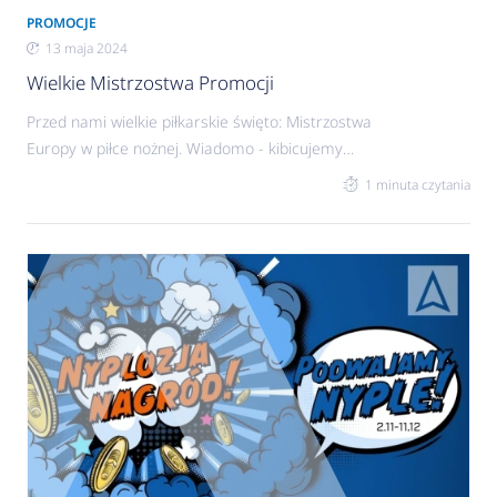
PROMOCJE
13 maja 2024
Wielkie Mistrzostwa Promocji
Przed nami wielkie piłkarskie święto: Mistrzostwa
Europy w piłce nożnej. Wiadomo - kibicujemy
naszym, ale dla pewności wystawiamy także
1 minuta czytania
własnych zawodników! Podgrzewamy emocje i
ogłaszamy Wielkie Mistrzostwa Promocji!!!