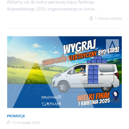
Zbliżamy się do końca pierwszej edycji Rankingu
Wojewódzkiego 2025, organizowanego w ramach
programu partnerskiego Drużyna A dla
1 minuta czytania
Instalatorów! To ostatni moment, by zawalczyć o
miejsce na podium w swoim województwie i
sięgnąć po nagrodę główną – bezprzewodowy
odkurzacz pionowy Tefal TY6837WO.
PROMOCJE
12 listopada 2024