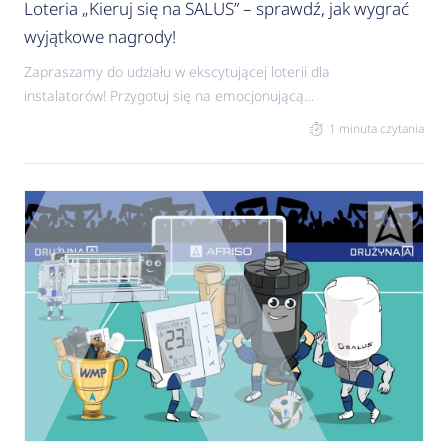
Loteria „Kieruj się na SALUS” – sprawdź, jak wygrać
wyjątkowe nagrody!
Zapraszamy do udziału w ekscytującej loterii dla
instalatorów! Przygotuj się na emocjonującą
przygodę z marką SALUS Controls, w której
1 minuta czytania
nagrodą główną jest nowoczesny samochód
elektryczny BYD ETP3. Do wygrania także
produkty SALUS Controls wspierające efektywne
sterowanie ogrzewaniem.