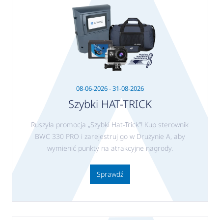
08-06-2026 - 31-08-2026
Szybki HAT-TRICK
Ruszyła promocja „Szybki Hat-Trick”! Kup sterownik
BWC 330 PRO i zarejestruj go w Drużynie A, aby
wymienić punkty na atrakcyjne nagrody.
Sprawdź