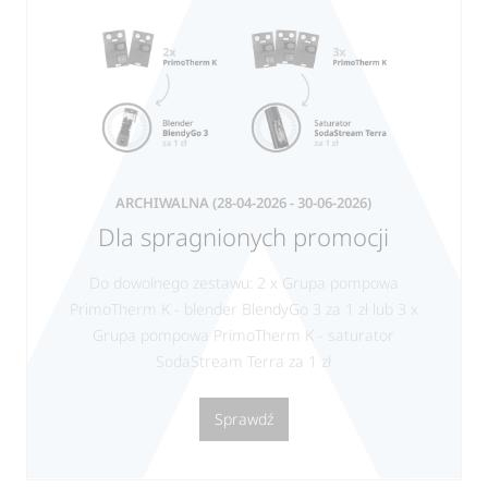
ARCHIWALNA
(28-04-2026 - 30-06-2026)
Dla spragnionych promocji
Do dowolnego zestawu: 2 x Grupa pompowa
PrimoTherm K - blender BlendyGo 3 za 1 zł lub 3 x
Grupa pompowa PrimoTherm K - saturator
SodaStream Terra za 1 zł
Sprawdź