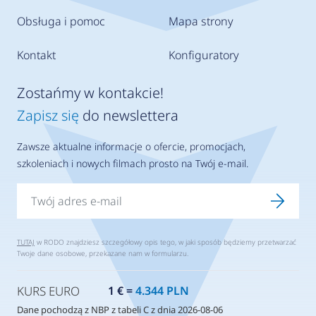
Obsługa i pomoc
Mapa strony
Kontakt
Konfiguratory
Zostańmy w kontakcie!
Zapisz się
do newslettera
Zawsze aktualne informacje o ofercie, promocjach,
szkoleniach i nowych filmach prosto na Twój e-mail.
TUTAJ
w RODO znajdziesz szczegółowy opis tego, w jaki sposób będziemy przetwarzać
Twoje dane osobowe, przekazane nam w formularzu.
KURS EURO
1 € =
4.344 PLN
Dane pochodzą z NBP z tabeli C z dnia 2026-08-06