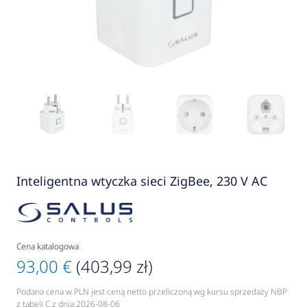
Inteligentna wtyczka sieci ZigBee, 230 V AC
Cena katalogowa
93,00 €
(403,99 zł)
Podana cena w PLN jest ceną netto przeliczoną wg kursu sprzedaży NBP
z tabeli C z dnia 2026-08-06