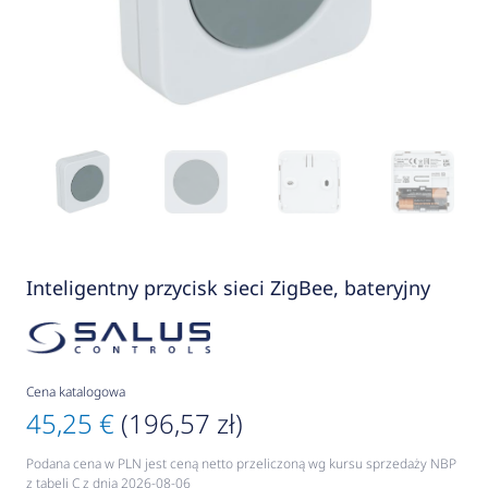
Inteligentny przycisk sieci ZigBee, bateryjny
Cena katalogowa
45,25 €
(196,57 zł)
Podana cena w PLN jest ceną netto przeliczoną wg kursu sprzedaży NBP
z tabeli C z dnia 2026-08-06