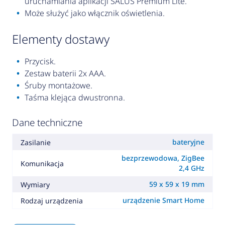
uruchamiania aplikacji SALUS Premium Lite.
Może służyć jako włącznik oświetlenia.
elementy dostawy
Przycisk.
Zestaw baterii 2x AAA.
Śruby montażowe.
Taśma klejąca dwustronna.
Dane techniczne
bateryjne
Zasilanie
bezprzewodowa, ZigBee
Komunikacja
2,4 GHz
59 x 59 x 19 mm
Wymiary
urządzenie Smart Home
Rodzaj urządzenia