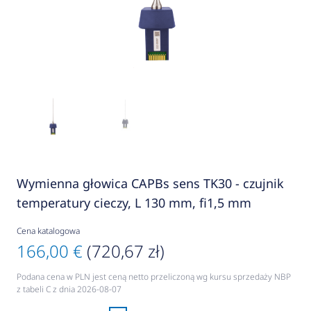
Wymienna głowica CAPBs sens TK30 - czujnik
temperatury cieczy, L 130 mm, fi1,5 mm
Cena katalogowa
166,00 €
(720,67 zł)
Podana cena w PLN jest ceną netto przeliczoną wg kursu sprzedaży NBP
z tabeli C z dnia 2026-08-07