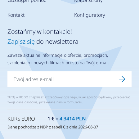
Obsługa i pomoc
Mapa strony
Kontakt
Konfiguratory
Zostańmy w kontakcie!
Zapisz się
do newslettera
Zawsze aktualne informacje o ofercie, promocjach,
szkoleniach i nowych filmach prosto na Twój e-mail.
TUTAJ
w RODO znajdziesz szczegółowy opis tego, w jaki sposób będziemy przetwarzać
Twoje dane osobowe, przekazane nam w formularzu.
KURS EURO
1 € =
4.3414 PLN
Dane pochodzą z NBP z tabeli C z dnia 2026-08-07