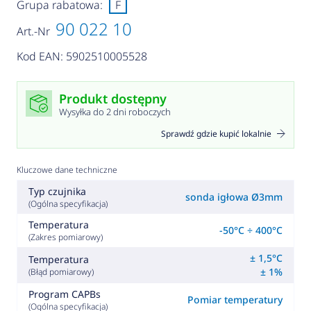
Grupa rabatowa:
F
90 022 10
Art.-Nr
Kod EAN: 5902510005528
Produkt dostępny
Wysyłka do 2 dni roboczych
Sprawdź gdzie kupić lokalnie
Kluczowe dane techniczne
Typ czujnika
sonda igłowa Ø3mm
(Ogólna specyfikacja)
Temperatura
-50°C ÷ 400°C
(Zakres pomiarowy)
± 1,5°C
Temperatura
± 1%
(Błąd pomiarowy)
Program CAPBs
Pomiar temperatury
(Ogólna specyfikacja)