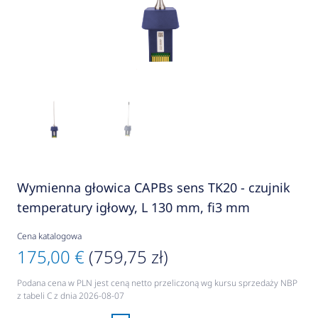
Wymienna głowica CAPBs sens TK20 - czujnik
temperatury igłowy, L 130 mm, fi3 mm
Cena katalogowa
175,00 €
(759,75 zł)
Podana cena w PLN jest ceną netto przeliczoną wg kursu sprzedaży NBP
z tabeli C z dnia 2026-08-07