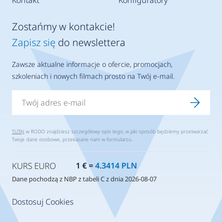
Kontakt
Konfiguratory
Zostańmy w kontakcie!
Zapisz się
do newslettera
Zawsze aktualne informacje o ofercie, promocjach,
szkoleniach i nowych filmach prosto na Twój e-mail.
TUTAJ
w RODO znajdziesz szczegółowy opis tego, w jaki sposób będziemy przetwarzać
Twoje dane osobowe, przekazane nam w formularzu.
KURS EURO
1 € =
4.3414 PLN
Dane pochodzą z NBP z tabeli C z dnia 2026-08-07
Dostosuj Cookies