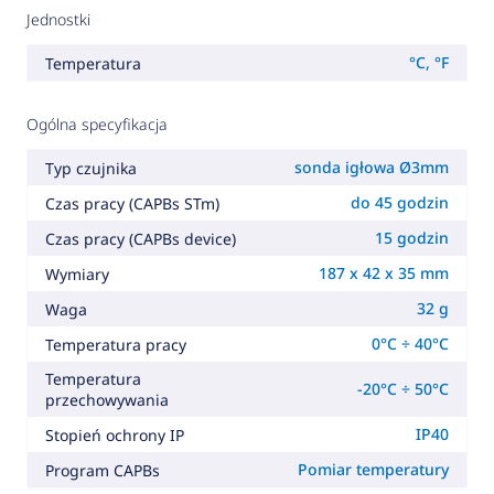
Jednostki
°C, °F
Temperatura
Ogólna specyfikacja
sonda igłowa Ø3mm
Typ czujnika
do 45 godzin
Czas pracy (CAPBs STm)
15 godzin
Czas pracy (CAPBs device)
187 x 42 x 35 mm
Wymiary
32 g
Waga
0°C ÷ 40°C
Temperatura pracy
Temperatura
-20°C ÷ 50°C
przechowywania
IP40
Stopień ochrony IP
Pomiar temperatury
Program CAPBs