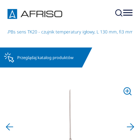
 CAPBs sens TK20 - czujnik temperatury igłowy, L 130 mm, fi3 mm
Przeglądaj katalog produktów