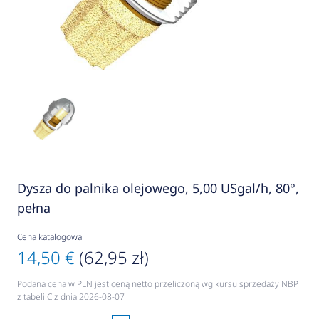
Dysza do palnika olejowego, 5,00 USgal/h, 80°,
pełna
Cena katalogowa
14,50 €
(62,95 zł)
Podana cena w PLN jest ceną netto przeliczoną wg kursu sprzedaży NBP
z tabeli C z dnia 2026-08-07