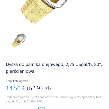
Dysza do palnika olejowego, 2,75 USgal/h, 80°,
pierścieniowa
Cena katalogowa
14,50 €
(62,95 zł)
Podana cena w PLN jest ceną netto przeliczoną wg kursu sprzedaży NBP
z tabeli C z dnia 2026-08-07