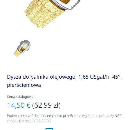
Dysza do palnika olejowego, 1,65 USgal/h, 45°,
pierścieniowa
Cena katalogowa
14,50 €
(62,99 zł)
Podana cena w PLN jest ceną netto przeliczoną wg kursu sprzedaży NBP
z tabeli C z dnia 2026-08-06